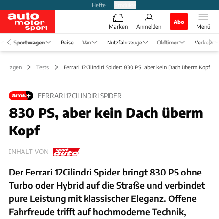
Hefte
Produkte
Abo
Marken
Anmelden
Menü
Sportwagen
Reise
Van
Nutzfahrzeuge
Oldtimer
Verkehr
ortwagen
Tests
Ferrari 12Cilindiri Spider: 830 PS, aber kein Dach überm Kopf
FERRARI 12CILINDIRI SPIDER
830 PS, aber kein Dach überm
Kopf
INHALT VON
Der Ferrari 12Cilindri Spider bringt 830 PS ohne
Turbo oder Hybrid auf die Straße und verbindet
pure Leistung mit klassischer Eleganz. Offene
Fahrfreude trifft auf hochmoderne Technik,