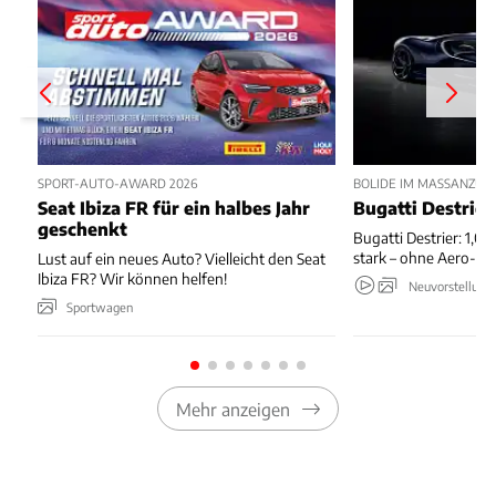
SPORT-AUTO-AWARD 2026
BOLIDE IM MASSANZUG
Seat Ibiza FR für ein halbes Jahr
Bugatti Destrier
geschenkt
Bugatti Destrier: 1,0
stark – ohne Aero-An
Lust auf ein neues Auto? Vielleicht den Seat
Ibiza FR? Wir können helfen!
Neuvorstellung
Sportwagen
Mehr anzeigen