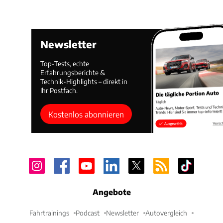
Newsletter
Top-Tests, echte
Erfahrungsberichte &
Technik-Highlights – direkt in
Ihr Postfach.
Kostenlos abonnieren
Angebote
Fahrtrainings
Podcast
Newsletter
Autovergleich