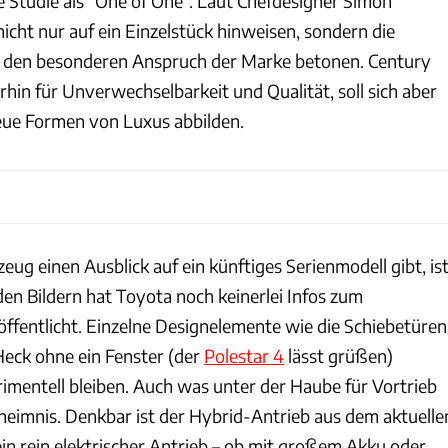
e Studie als "One of One". Laut Chefdesigner Simon
icht nur auf ein Einzelstück hinweisen, sondern die
d den besonderen Anspruch der Marke betonen. Century
hin für Unverwechselbarkeit und Qualität, soll sich aber
eue Formen von Luxus abbilden.
eug einen Ausblick auf ein künftiges Serienmodell gibt, is
den Bildern hat Toyota noch keinerlei Infos zum
ffentlicht. Einzelne Designelemente wie die Schiebetüren
Heck ohne ein Fenster (der
Polestar 4
lässt grüßen)
rimentell bleiben. Auch was unter der Haube für Vortrieb
eheimnis. Denkbar ist der Hybrid-Antrieb aus dem aktuelle
in rein elektrischer Antrieb – ob mit großem Akku oder