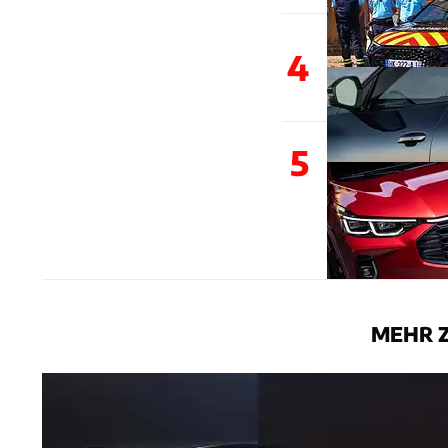
4
5
MEHR 