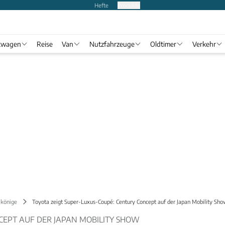
Hefte
Produkte
twagen
Reise
Van
Nutzfahrzeuge
Oldtimer
Verkehr
lkönige
Toyota zeigt Super-Luxus-Coupé: Century Concept auf der Japan Mobility Sh
CEPT AUF DER JAPAN MOBILITY SHOW