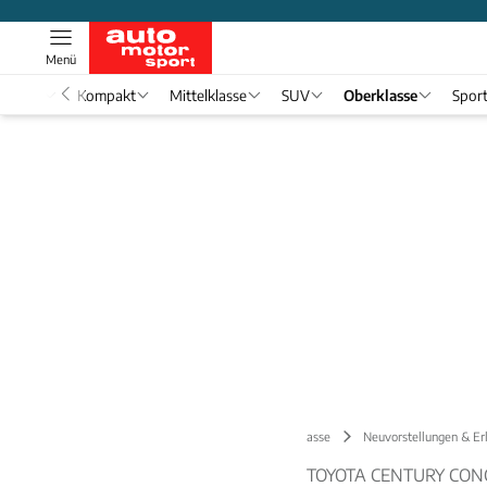
Menü
nwagen
Kompakt
Mittelklasse
SUV
Oberklasse
Spor
Oberklasse
Neuvorstellungen & Er
TOYOTA CENTURY CON