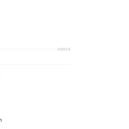
ANZEIGE
t
n