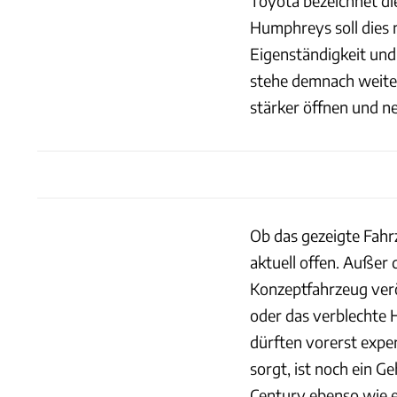
Toyota bezeichnet di
Humphreys soll dies n
Eigenständigkeit un
stehe demnach weiter
stärker öffnen und n
Ob das gezeigte Fahrz
aktuell offen. Außer 
Konzeptfahrzeug verö
oder das verblechte 
dürften vorerst expe
sorgt, ist noch ein G
Century ebenso wie e