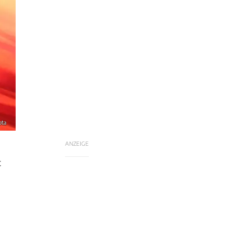
ota
ANZEIGE
t