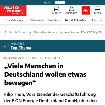
Hefte
Produkte
Abo
Marken
Anmelden
Menü
Nutzfahrzeuge
Oldtimer
Verkehr
Tech & Zukunft
Auto-Horo
Tech & Zukunft
Alternative Antriebe
Interview mit EON CEO Filip Thon
KONGRESS
Top-Thema
INTERVIEW MIT E.ON-CEO FILIP THON
„Viele Menschen in
Deutschland wollen etwas
bewegen“
Filip Thon, Vorsitzender der Geschäftsführung
der E.ON Energie Deutschland GmbH, über den