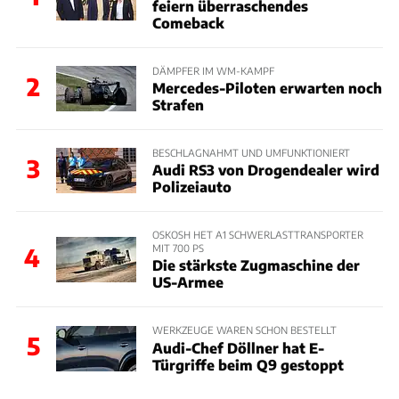
feiern überraschendes
Comeback
DÄMPFER IM WM-KAMPF
2
Mercedes-Piloten erwarten noch
Strafen
BESCHLAGNAHMT UND UMFUNKTIONIERT
3
Audi RS3 von Drogendealer wird
Polizeiauto
OSKOSH HET A1 SCHWERLASTTRANSPORTER
MIT 700 PS
4
Die stärkste Zugmaschine der
US-Armee
WERKZEUGE WAREN SCHON BESTELLT
5
Audi-Chef Döllner hat E-
Türgriffe beim Q9 gestoppt