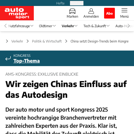
Hefte
Produkte
Abo
Marken
Anmelden
Menü
Nutzfahrzeuge
Oldtimer
Verkehr
Tech & Zukunft
Auto-Horos
Verkehr
Politik & Wirtschaft
China setzt Design-Trends beim Kongress 
KONGRESS
Top-Thema
AMS-KONGRESS: EXKLUSIVE EINBLICKE
Wir zeigen Chinas Einfluss auf
das Autodesign
Der auto motor und sport Kongress 2025
vereinte hochrangige Branchenvertreter mit
zahlreichen Experten aus der Praxis. Klar ist,
dass die Mobilität der Zukunft elektrisch ist.