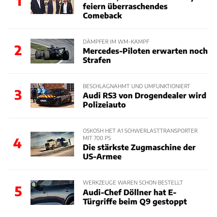
1
feiern überraschendes
Comeback
DÄMPFER IM WM-KAMPF
2
Mercedes-Piloten erwarten noch
Strafen
BESCHLAGNAHMT UND UMFUNKTIONIERT
3
Audi RS3 von Drogendealer wird
Polizeiauto
OSKOSH HET A1 SCHWERLASTTRANSPORTER
MIT 700 PS
4
Die stärkste Zugmaschine der
US-Armee
WERKZEUGE WAREN SCHON BESTELLT
5
Audi-Chef Döllner hat E-
Türgriffe beim Q9 gestoppt