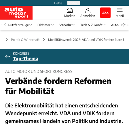
Hefte
Produkte
Abo
Marken
Anmelden
Menü
Nutzfahrzeuge
Oldtimer
Verkehr
Tech & Zukunft
Auto-Horos
hr
Politik & Wirtschaft
Mobilitätswende 2025: VDA und VDIK fordern klare Re
KONGRESS
Top-Thema
AUTO MOTOR UND SPORT KONGRESS
Verbände fordern Reformen
für Mobilität
Die Elektromobilität hat einen entscheidenden
Wendepunkt erreicht. VDA und VDIK fordern
gemeinsames Handeln von Politik und Industrie.