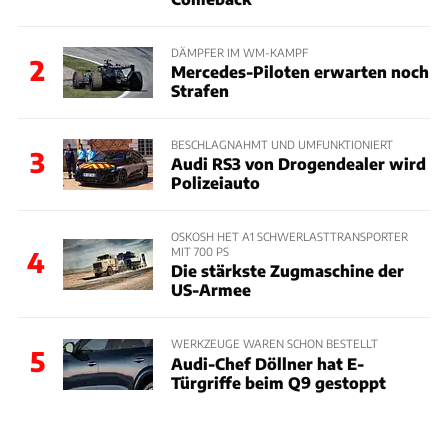
DÄMPFER IM WM-KAMPF
2
Mercedes-Piloten erwarten noch
Strafen
BESCHLAGNAHMT UND UMFUNKTIONIERT
3
Audi RS3 von Drogendealer wird
Polizeiauto
OSKOSH HET A1 SCHWERLASTTRANSPORTER
MIT 700 PS
4
Die stärkste Zugmaschine der
US-Armee
WERKZEUGE WAREN SCHON BESTELLT
5
Audi-Chef Döllner hat E-
Türgriffe beim Q9 gestoppt