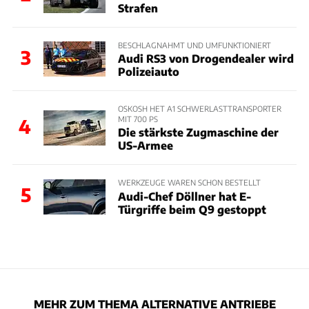
Strafen
BESCHLAGNAHMT UND UMFUNKTIONIERT
3
Audi RS3 von Drogendealer wird
Polizeiauto
OSKOSH HET A1 SCHWERLASTTRANSPORTER
MIT 700 PS
4
Die stärkste Zugmaschine der
US-Armee
WERKZEUGE WAREN SCHON BESTELLT
5
Audi-Chef Döllner hat E-
Türgriffe beim Q9 gestoppt
MEHR ZUM THEMA ALTERNATIVE ANTRIEBE