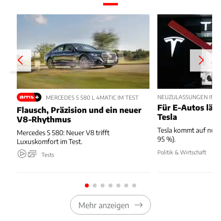
NEUZULASSUNGEN IM JU
MERCEDES S 580 L 4MATIC IM TEST
Für E-Autos läuft
Flausch, Präzision und ein neuer
Tesla
V8-Rhythmus
Tesla kommt auf nur 
Mercedes S 580: Neuer V8 trifft
95 %).
Luxuskomfort im Test.
Politik & Wirtschaft
Tests
Mehr anzeigen