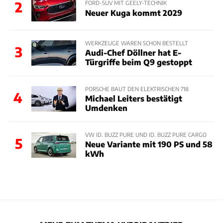
2
FORD-SUV MIT GEELY-TECHNIK
Neuer Kuga kommt 2029
WERKZEUGE WAREN SCHON BESTELLT
3
Audi-Chef Döllner hat E-
Türgriffe beim Q9 gestoppt
PORSCHE BAUT DEN ELEKTRISCHEN 718
4
Michael Leiters bestätigt
Umdenken
VW ID. BUZZ PURE UND ID. BUZZ PURE CARGO
5
Neue Variante mit 190 PS und 58
kWh