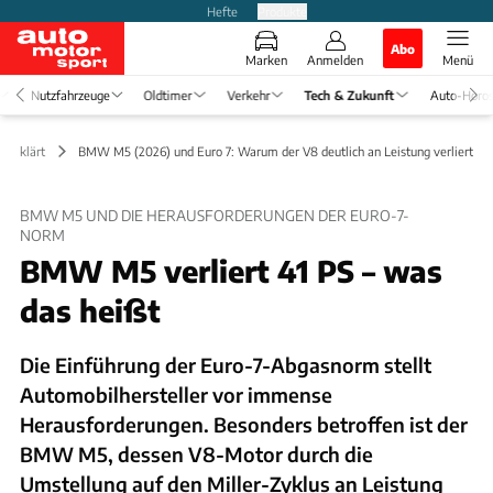
Hefte
Produkte
Abo
Marken
Anmelden
Menü
Nutzfahrzeuge
Oldtimer
Verkehr
Tech & Zukunft
Auto-Horo
k erklärt
BMW M5 (2026) und Euro 7: Warum der V8 deutlich an Leistung verliert
BMW M5 UND DIE HERAUSFORDERUNGEN DER EURO-7-
NORM
BMW M5 verliert 41 PS – was
das heißt
Die Einführung der Euro-7-Abgasnorm stellt
Automobilhersteller vor immense
Herausforderungen. Besonders betroffen ist der
BMW M5, dessen V8-Motor durch die
Umstellung auf den Miller-Zyklus an Leistung