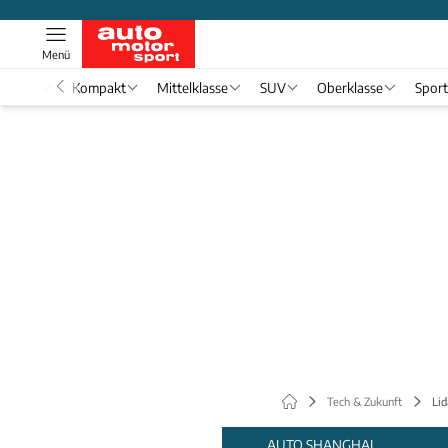
Menü
nwagen
Kompakt
Mittelklasse
SUV
Oberklasse
Spor
Tech & Zukunft
Lid
AUTO SHANGHAI