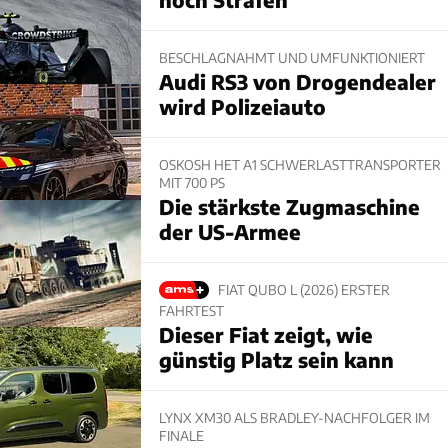
BESCHLAGNAHMT UND UMFUNKTIONIERT
Audi RS3 von Drogendealer
wird Polizeiauto
OSKOSH HET A1 SCHWERLASTTRANSPORTER
MIT 700 PS
Die stärkste Zugmaschine
der US-Armee
FIAT QUBO L (2026) ERSTER
FAHRTEST
Dieser Fiat zeigt, wie
günstig Platz sein kann
LYNX XM30 ALS BRADLEY-NACHFOLGER IM
FINALE