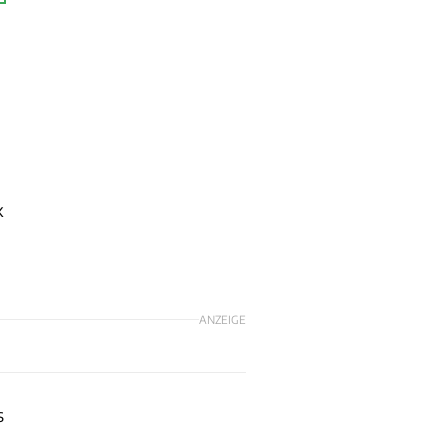
k
ANZEIGE
s