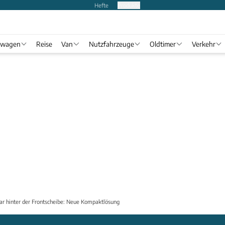
Hefte
Produkte
twagen
Reise
Van
Nutzfahrzeuge
Oldtimer
Verkehr
ar hinter der Frontscheibe: Neue Kompaktlösung