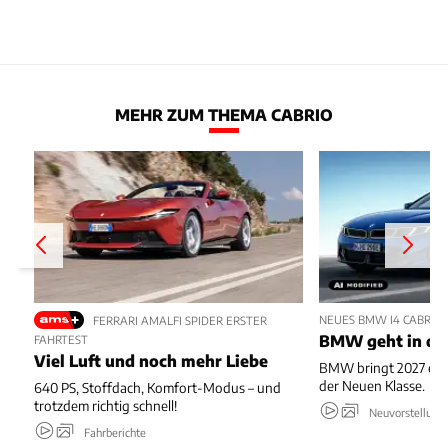
MEHR ZUM THEMA CABRIO
NEUES BMW I4 CABRIO
FERRARI AMALFI SPIDER ERSTER
BMW geht in die
FAHRTEST
Viel Luft und noch mehr Liebe
BMW bringt 2027 ein 
der Neuen Klasse.
640 PS, Stoffdach, Komfort-Modus – und
trotzdem richtig schnell!
Neuvorstellung
Fahrberichte