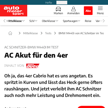
Hefte
Produkte
Abo
Marken
Anmelden
Menü
Mittelklasse
SUV
Oberklasse
Sportwagen
Reise
Van
Mittelklasse
Tests
BMW M440i von AC Schnitzer im Test
AC SCHNITZER-BMW M440I IM TEST
AC Akut für den 4er
INHALT VON
Oh ja, das 4er Cabrio hat es uns angetan. Es
spritzt in Kurven und lässt das Heck gerne öfters
raushängen. Und jetzt verleibt ihm AC Schnitzer
auch noch mehr Leistung und Drehmoment ein.