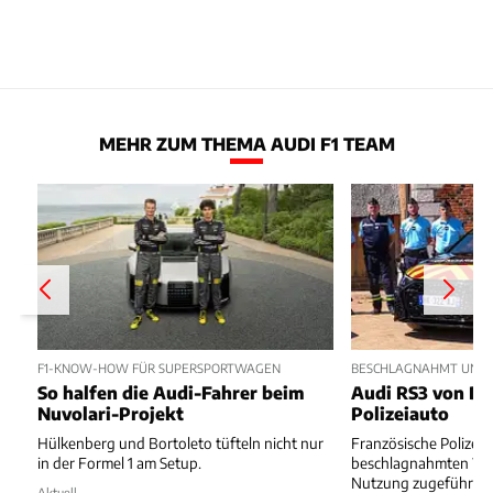
MEHR ZUM THEMA AUDI F1 TEAM
F1-KNOW-HOW FÜR SUPERSPORTWAGEN
BESCHLAGNAHMT UND 
So halfen die Audi-Fahrer beim
Audi RS3 von Dr
Nuvolari-Projekt
Polizeiauto
Hülkenberg und Bortoleto tüfteln nicht nur
Französische Polizei 
in der Formel 1 am Setup.
beschlagnahmten Wa
Nutzung zugeführt.
Aktuell