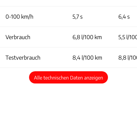
0-100 km/h
5,7 s
6,4 s
Verbrauch
6,8 l/100 km
5,5 l/1
Testverbrauch
8,4 l/100 km
8,8 l/1
Alle technischen Daten anzeigen