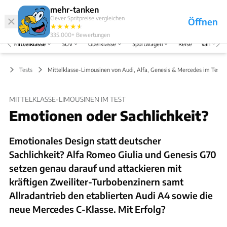
Hefte
Produkte
mehr-tanken
Clever Spritpreise vergleichen
Öffnen
Abo
★
★
★
★
★
★
Marken
Anmelden
Menü
335.000+
Bewertungen
Mittelklasse
SUV
Oberklasse
Sportwagen
Reise
Van
se
Tests
Mittelklasse-Limousinen von Audi, Alfa, Genesis & Mercedes im Test
MITTELKLASSE-LIMOUSINEN IM TEST
Emotionen oder Sachlichkeit?
Emotionales Design statt deutscher
Sachlichkeit? Alfa Romeo Giulia und Genesis G70
setzen genau darauf und attackieren mit
kräftigen Zweiliter-Turbobenzinern samt
Allradantrieb den etablierten Audi A4 sowie die
neue Mercedes C-Klasse. Mit Erfolg?