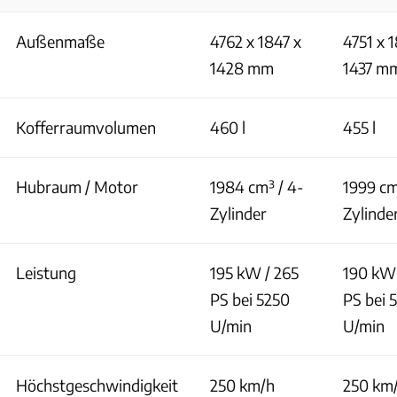
Außenmaße
4762 x 1847 x
4751 x 
1428 mm
1437 m
Kofferraumvolumen
460 l
455 l
Hubraum / Motor
1984 cm³ / 4-
1999 cm
Zylinder
Zylinde
Leistung
195 kW / 265
190 kW 
PS bei 5250
PS bei 
U/min
U/min
Höchstgeschwindigkeit
250 km/h
250 km