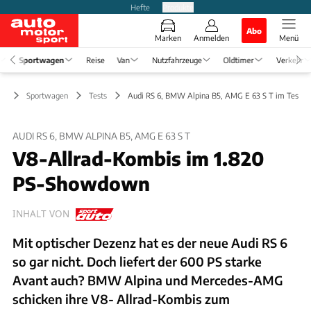
Hefte
Produkte
Abo
Marken
Anmelden
Menü
Sportwagen
Reise
Van
Nutzfahrzeuge
Oldtimer
Verkehr
Sportwagen
Tests
Audi RS 6, BMW Alpina B5, AMG E 63 S T im Test
AUDI RS 6, BMW ALPINA B5, AMG E 63 S T
V8-Allrad-Kombis im 1.820
PS-Showdown
INHALT VON
Mit optischer Dezenz hat es der neue Audi RS 6
so gar nicht. Doch liefert der 600 PS starke
Avant auch? BMW Alpina und Mercedes-AMG
schicken ihre V8- Allrad-Kombis zum