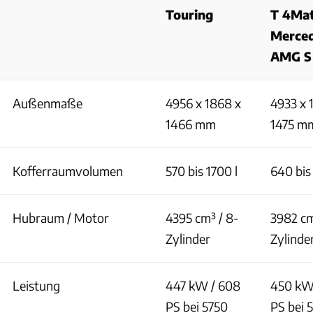
Touring
T 4Mat
Merce
AMG S
Außenmaße
4956 x 1868 x
4933 x 
1466 mm
1475 m
Kofferraumvolumen
570 bis 1700 l
640 bis
Hubraum / Motor
4395 cm³ / 8-
3982 cm
Zylinder
Zylinde
Leistung
447 kW / 608
450 kW 
PS bei 5750
PS bei 