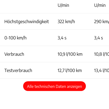
U/min
U/min
Höchstgeschwindigkeit
322 km/h
290 km
0-100 km/h
3,4 s
3,4 s
Verbrauch
10,9 l/100 km
10,8 l/
Testverbrauch
12,7 l/100 km
13,4 l/
Alle technischen Daten anzeigen