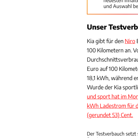
neuesten Inhal
und Auswahl be
Unser Testver
Kia gibt für den
Niro
E
100 Kilometern an. Vo
Durchschnittsverbrau
Euro auf 100 Kilomet
18,1 kWh, während er
Wurde der Kia sportl
und sport hat im Mo
kWh Ladestrom für di
(gerundet 53) Cent.
Der Testverbauch setzt