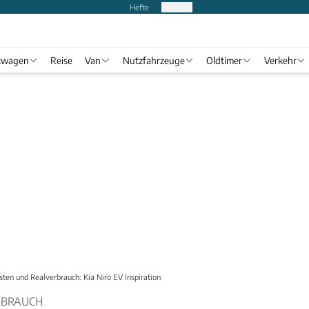
Hefte
Produkte
twagen
Reise
Van
Nutzfahrzeuge
Oldtimer
Verkehr
sten und Realverbrauch: Kia Niro EV Inspiration
RBRAUCH