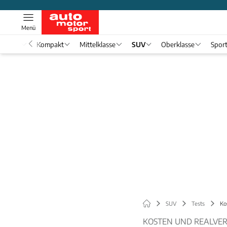
Menü
nwagen
Kompakt
Mittelklasse
SUV
Oberklasse
Spor
SUV
Tests
Ko
KOSTEN UND REALVE