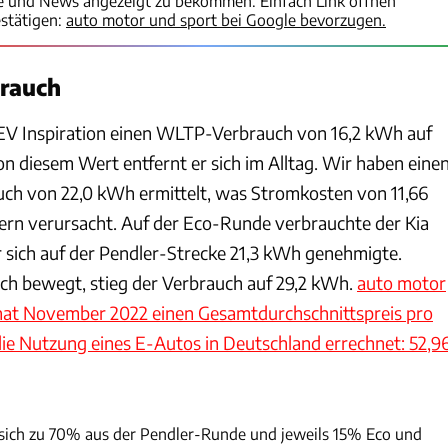
te und News angezeigt zu bekommen. Einfach Link öffnen
stätigen:
auto motor und sport bei Google bevorzugen.
brauch
V Inspiration einen WLTP-Verbrauch von 16,2 kWh auf
n diesem Wert entfernt er sich im Alltag. Wir haben eine
ch von 22,0 kWh ermittelt, was Stromkosten von 11,66
ern verursacht. Auf der Eco-Runde verbrauchte der Kia
 sich auf der Pendler-Strecke 21,3 kWh genehmigte.
ich bewegt, stieg der Verbrauch auf 29,2 kWh.
auto motor
nat November 2022 einen Gesamtdurchschnittspreis pro
e Nutzung eines E-Autos in Deutschland errechnet: 52,9
Hans-Dieter Seufert
 sich zu 70% aus der Pendler-Runde und jeweils 15% Eco und