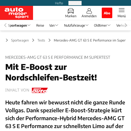
Hefte
Produkte
Abo
Marken
Anmelden
Menü
Sportwagen
Reise
Van
Nutzfahrzeuge
Oldtimer
Verkehr
Sportwagen
Tests
Mercedes-AMG GT 63 S E Performance im Supertest
MERCEDES-AMG GT 63 S E PERFORMANCE IM SUPERTEST
Mit E-Boost zur
Nordschleifen-Bestzeit!
INHALT VON
Heute fahren wir bewusst nicht die ganze Runde
Vollgas. Dank spezieller E-Boost-Strategie kürt
sich der Performance-Hybrid Mercedes-AMG GT
63 S E Performance zur schnellsten Limo auf der