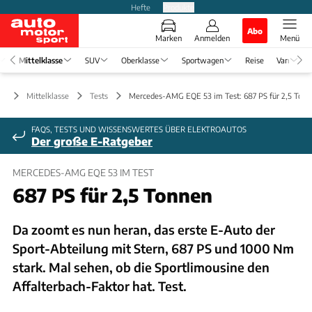
Hefte
Produkte
Abo
Marken
Anmelden
Menü
Mittelklasse
SUV
Oberklasse
Sportwagen
Reise
Van
Mittelklasse
Tests
Mercedes-AMG EQE 53 im Test: 687 PS für 2,5 Tonn
FAQS, TESTS UND WISSENSWERTES ÜBER ELEKTROAUTOS
Der große E-Ratgeber
MERCEDES-AMG EQE 53 IM TEST
687 PS für 2,5 Tonnen
Da zoomt es nun heran, das erste E-Auto der
Sport-Abteilung mit Stern, 687 PS und 1000 Nm
stark. Mal sehen, ob die Sportlimousine den
Affalterbach-Faktor hat. Test.