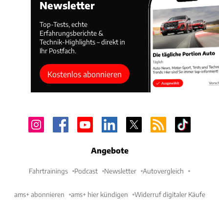
Newsletter
Top-Tests, echte
Erfahrungsberichte &
Technik-Highlights – direkt in
Ihr Postfach.
Kostenlos abonnieren
Angebote
Fahrtrainings
Podcast
Newsletter
Autovergleich
ams+ abonnieren
ams+ hier kündigen
Widerruf digitaler Käufe