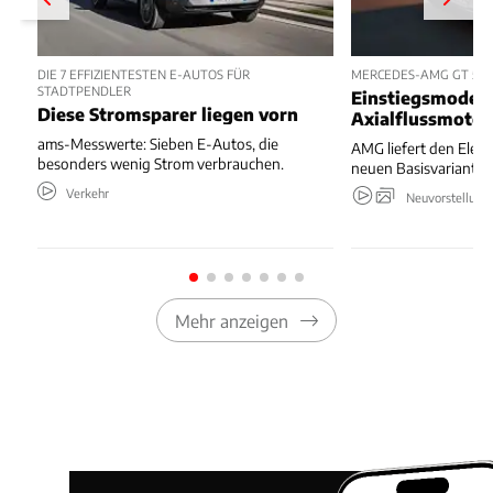
DIE 7 EFFIZIENTESTEN E-AUTOS FÜR
MERCEDES-AMG GT 53 
STADTPENDLER
Einstiegsmodell
Diese Stromsparer liegen vorn
Axialflussmoto
ams-Messwerte: Sieben E-Autos, die
AMG liefert den Elekt
besonders wenig Strom verbrauchen.
neuen Basisvariante.
Verkehr
Neuvorstellung
Mehr anzeigen