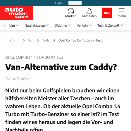
Hefte
Produkte
Abo
Marken
Anmelden
Menü
ise
Van
Nutzfahrzeuge
Oldtimer
Verkehr
Tech & Zukunft
Van
Tests
Opel Combo 1.4 Turbo im Test
OPEL COMBO 1.4 TURBO IM TEST
Van-Alternative zum Caddy?
INHALT VON
Nicht nur beim Golfspielen brauchen wir einen
hilfsbereiten Meister aller Taschen – auch im
wahren Leben. Ob der aktuelle Opel Combo 1.4
Turbo mit Turbo-Benziner so einer ist? Im Test
finden wir es heraus und legen die Vor- und
Nachteile offen.