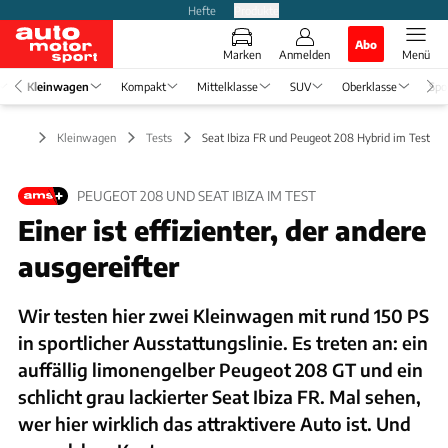
Hefte
Produkte
Abo
Marken
Anmelden
Menü
Kleinwagen
Kompakt
Mittelklasse
SUV
Oberklasse
Spo
Kleinwagen
Tests
Seat Ibiza FR und Peugeot 208 Hybrid im Test
PEUGEOT 208 UND SEAT IBIZA IM TEST
Einer ist effizienter, der andere
ausgereifter
Wir testen hier zwei Kleinwagen mit rund 150 PS
in sportlicher Ausstattungslinie. Es treten an: ein
auffällig limonengelber Peugeot 208 GT und ein
schlicht grau lackierter Seat Ibiza FR. Mal sehen,
wer hier wirklich das attraktivere Auto ist. Und