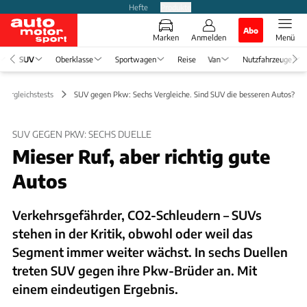
Hefte
Produkte
Abo
Marken
Anmelden
Menü
SUV
Oberklasse
Sportwagen
Reise
Van
Nutzfahrzeuge
Vergleichstests
SUV gegen Pkw: Sechs Vergleiche. Sind SUV die besseren Autos?
SUV GEGEN PKW: SECHS DUELLE
Mieser Ruf, aber richtig gute
Autos
Verkehrsgefährder, CO2-Schleudern – SUVs
stehen in der Kritik, obwohl oder weil das
Segment immer weiter wächst. In sechs Duellen
treten SUV gegen ihre Pkw-Brüder an. Mit
einem eindeutigen Ergebnis.