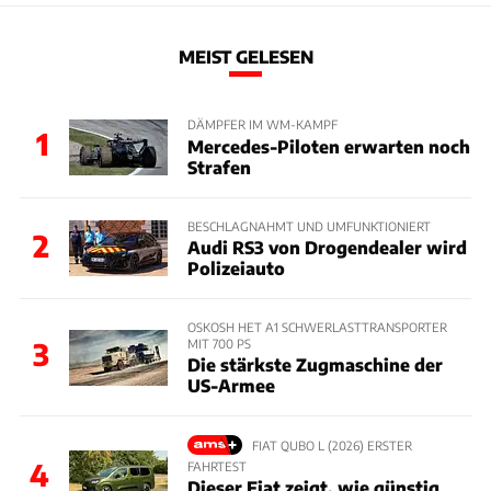
MEIST GELESEN
DÄMPFER IM WM-KAMPF
1
Mercedes-Piloten erwarten noch
Strafen
BESCHLAGNAHMT UND UMFUNKTIONIERT
2
Audi RS3 von Drogendealer wird
Polizeiauto
OSKOSH HET A1 SCHWERLASTTRANSPORTER
MIT 700 PS
3
Die stärkste Zugmaschine der
US-Armee
FIAT QUBO L (2026) ERSTER
4
FAHRTEST
Dieser Fiat zeigt, wie günstig