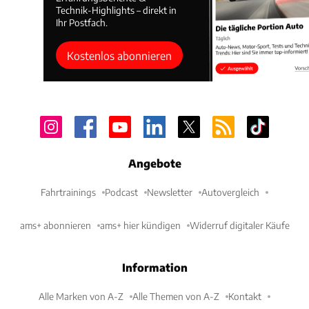
Technik-Highlights – direkt in
Ihr Postfach.
Kostenlos abonnieren
Angebote
Fahrtrainings
Podcast
Newsletter
Autovergleich
ams+ abonnieren
ams+ hier kündigen
Widerruf digitaler Käufe
Information
Alle Marken von A-Z
Alle Themen von A-Z
Kontakt