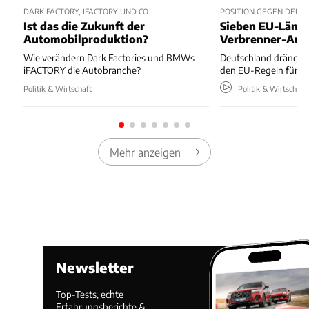
DARK FACTORY, IFACTORY UND CO.
POSITION GEGEN DEUT
Ist das die Zukunft der
Sieben EU-Lände
Automobilproduktion?
Verbrenner-Aus
Wie verändern Dark Factories und BMWs
Deutschland drängt au
iFACTORY die Autobranche?
den EU-Regeln für V
Politik & Wirtschaft
Politik & Wirtschaft
Mehr anzeigen
Newsletter
Top-Tests, echte
Erfahrungsberichte &