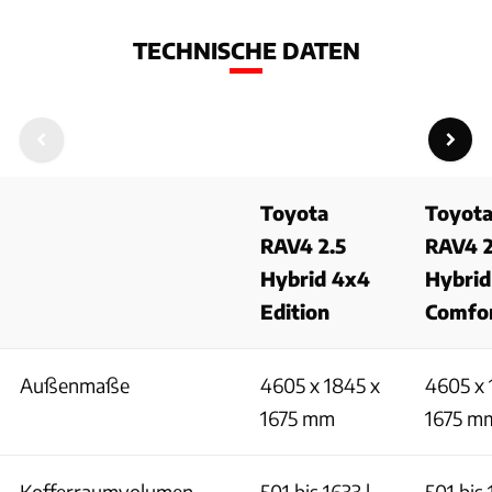
TECHNISCHE DATEN
Toyota
Toyot
RAV4 2.5
RAV4 2
Hybrid 4x4
Hybrid
Edition
Comfo
Außenmaße
4605 x 1845 x
4605 x 
1675 mm
1675 m
Kofferraumvolumen
501 bis 1633 l
501 bis 