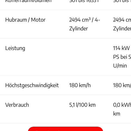
Hubraum / Motor
2494 cm³ / 4-
2494 cm
Zylinder
Zylinde
Leistung
114 kW 
PS bei 
U/min
Höchstgeschwindigkeit
180 km/h
180 km
Verbrauch
5,1 l/100 km
0,0 kW
km