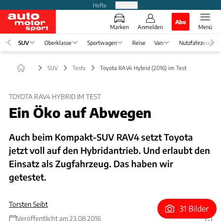
Hefte
Produkte
Abo
Marken
Anmelden
Menü
e
SUV
Oberklasse
Sportwagen
Reise
Van
Nutzfahrzeuge
SUV
Tests
Toyota RAV4 Hybrid (2016) im Test
TOYOTA RAV4 HYBRID IM TEST
Ein Öko auf Abwegen
Auch beim Kompakt-SUV RAV4 setzt Toyota
jetzt voll auf den Hybridantrieb. Und erlaubt den
Einsatz als Zugfahrzeug. Das haben wir
getestet.
Torsten Seibt
31 Bilder
Veröffentlicht am 23.08.2016