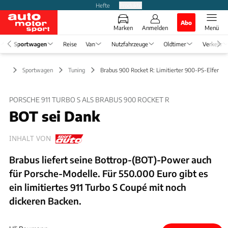
Hefte
Produkte
Abo
Marken
Anmelden
Menü
Sportwagen
Reise
Van
Nutzfahrzeuge
Oldtimer
Verkehr
Sportwagen
Tuning
Brabus 900 Rocket R: Limitierter 900-PS-Elfer
PORSCHE 911 TURBO S ALS BRABUS 900 ROCKET R
BOT sei Dank
INHALT VON
Brabus liefert seine Bottrop-(BOT)-Power auch
für Porsche-Modelle. Für 550.000 Euro gibt es
ein limitiertes 911 Turbo S Coupé mit noch
dickeren Backen.