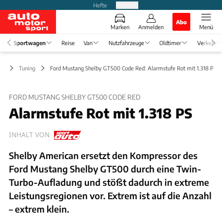
Hefte
Produkte
Abo
Marken
Anmelden
Menü
Sportwagen
Reise
Van
Nutzfahrzeuge
Oldtimer
Verkehr
en
Tuning
Ford Mustang Shelby GT500 Code Red: Alarmstufe Rot mit 1.318 PS
FORD MUSTANG SHELBY GT500 CODE RED
Alarmstufe Rot mit 1.318 PS
INHALT VON
Shelby American ersetzt den Kompressor des
Ford Mustang Shelby GT500 durch eine Twin-
Turbo-Aufladung und stößt dadurch in extreme
Leistungsregionen vor. Extrem ist auf die Anzahl
– extrem klein.