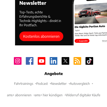
Newsletter
Top-Tests, echte
Erfahrungsberichte &
Technik-Highlights – direkt in
Ihr Postfach.
Kostenlos abonnieren
Angebote
Fahrtrainings
Podcast
Newsletter
Autovergleich
ams+ abonnieren
ams+ hier kündigen
Widerruf digitaler Käufe