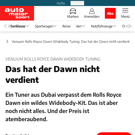
Hefte
Produkte
Abo
Marken
Anmelden
Menü
Oberklasse
Sportwagen
Reise
Van
Nutzfahrzeuge
Oldtime
ng
Venuum Rolls Royce Dawn Widebody Tuning: Das hat der Dawn nicht verdient
VENUUM ROLLS ROYCE DAWN WIDEBODY TUNING
Das hat der Dawn nicht
verdient
Ein Tuner aus Dubai verpasst dem Rolls Royce
Dawn ein wildes Widebody-Kit. Das ist aber
noch nicht alles. Und der Preis ist
atemberaubend.