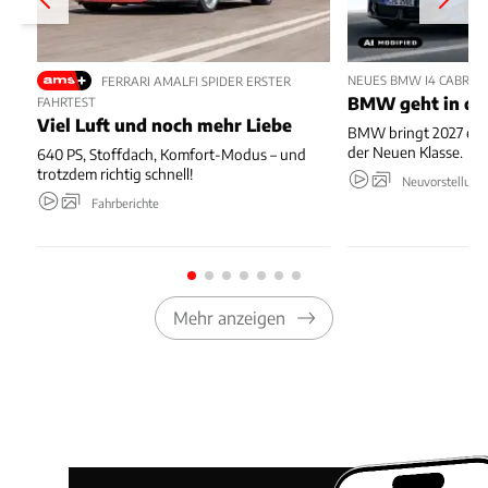
NEUES BMW I4 CABRIO
FERRARI AMALFI SPIDER ERSTER
BMW geht in die
FAHRTEST
Viel Luft und noch mehr Liebe
BMW bringt 2027 ein 
der Neuen Klasse.
640 PS, Stoffdach, Komfort-Modus – und
trotzdem richtig schnell!
Neuvorstellung
Fahrberichte
Mehr anzeigen