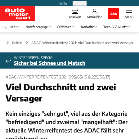
Hefte
Produkte
Abo
Marken
Anmelden
Menü
ise
Van
Nutzfahrzeuge
Oldtimer
Verkehr
Tech & Zukunft
hr
Reifen
ADAC-Winterreifentest 2021: Viel Durchschnitt und zwei Versager
WINTERREIFEN-SPECIAL
Sicher bei Schnee und Matsch
ADAC-WINTERREIFENTEST 2021 (195/65/15 & 225/50/17)
Viel Durchschnitt und zwei
Versager
Kein einziges "sehr gut", viel aus der Kategorie
"befriedigend" und zweimal "mangelhaft": Der
aktuelle Winterreifentest des ADAC fällt sehr
ernüchternd aus.