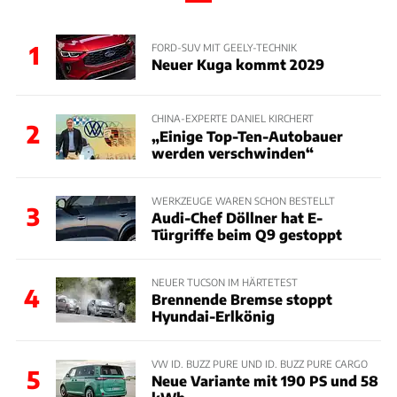
1
FORD-SUV MIT GEELY-TECHNIK
Neuer Kuga kommt 2029
CHINA-EXPERTE DANIEL KIRCHERT
2
„Einige Top-Ten-Autobauer
werden verschwinden“
WERKZEUGE WAREN SCHON BESTELLT
3
Audi-Chef Döllner hat E-
Türgriffe beim Q9 gestoppt
NEUER TUCSON IM HÄRTETEST
4
Brennende Bremse stoppt
Hyundai-Erlkönig
VW ID. BUZZ PURE UND ID. BUZZ PURE CARGO
5
Neue Variante mit 190 PS und 58