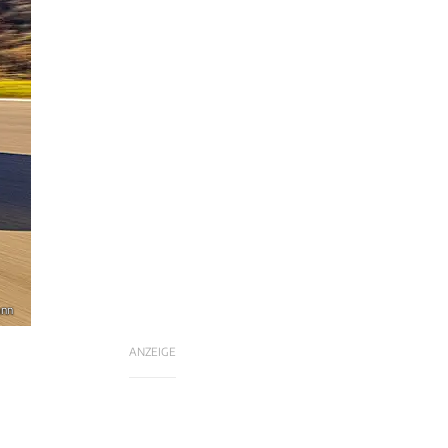
ann
ANZEIGE