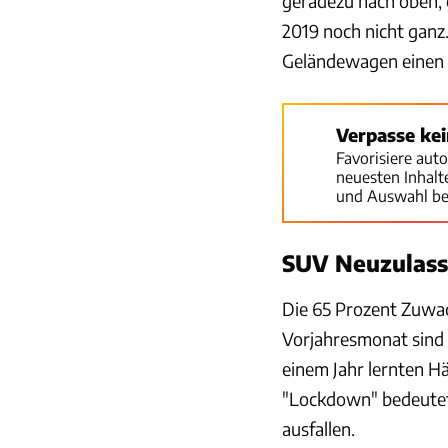
geradezu nach oben, 
2019 noch nicht ganz
Geländewagen einen 
Verpasse ke
Favorisiere aut
neuesten Inhal
und Auswahl be
SUV Neuzulass
Die 65 Prozent Zuwa
Vorjahresmonat sind 
einem Jahr lernten H
"Lockdown" bedeutet.
ausfallen.