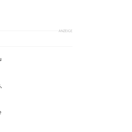
ANZEIGE
u
,
e