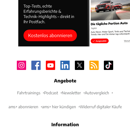
Top-Tests, echte
Erfahrungsberichte &
Technik-Highlights – direkt in
Ihr Postfach.
Kostenlos abonnieren
Angebote
Fahrtrainings
Podcast
Newsletter
Autovergleich
ams+ abonnieren
ams+ hier kündigen
Widerruf digitaler Käufe
Information