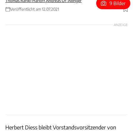
Thomas Ranki-Harloff
,
Andreas Of-Allinger
9 Bilder
Veröffentlicht am 12.07.2021
Foto: Volkswagen AG
ANZEIGE
Herbert Diess bleibt Vorstandsvorsitzender von