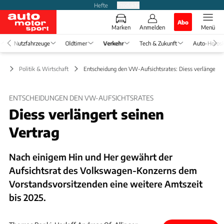
Hefte
Produkte
Abo
Marken
Anmelden
Menü
Nutzfahrzeuge
Oldtimer
Verkehr
Tech & Zukunft
Auto-Horos
hr
Politik & Wirtschaft
Entscheidung den VW-Aufsichtsrates: Diess verlängert V
ENTSCHEIDUNGEN DEN VW-AUFSICHTSRATES
Diess verlängert seinen
Vertrag
Nach einigem Hin und Her gewährt der
Aufsichtsrat des Volkswagen-Konzerns dem
Vorstandsvorsitzenden eine weitere Amtszeit
bis 2025.