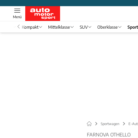
Menü
nwagen
Kompakt
Mittelklasse
SUV
Oberklasse
Spor
Sportwagen
E-Aut
FARNOVA OTHELLO