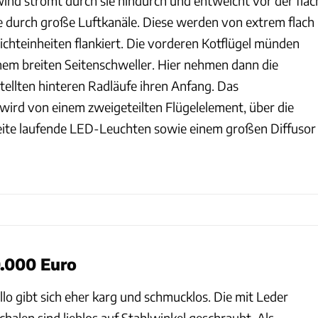
ind strömt durch sie hindurch und entweicht vor der flac
 durch große Luftkanäle. Diese werden von extrem flach
chteinheiten flankiert. Die vorderen Kotflügel münden
inem breiten Seitenschweller. Hier nehmen dann die
tellten hinteren Radläufe ihren Anfang. Das
ird von einem zweigeteilten Flügelelement, über die
ite laufende LED-Leuchten sowie einem großen Diffusor
0.000 Euro
lo gibt sich eher karg und schmucklos. Die mit Leder
alen sind lieblos auf Stahlwinkel geschraubt. Als