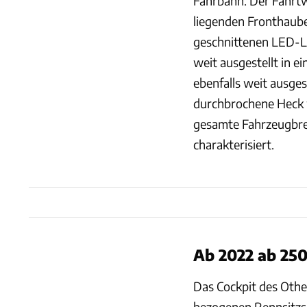
Fahrbahn. Der Fahrtw
liegenden Fronthaube
geschnittenen LED-Li
weit ausgestellt in e
ebenfalls weit ausges
durchbrochene Heck w
gesamte Fahrzeugbre
charakterisiert.
Ab 2022 ab 25
Das Cockpit des Othel
bezogenen Rennsitzsch