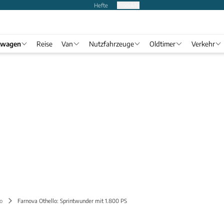
Hefte
Produkte
twagen
Reise
Van
Nutzfahrzeuge
Oldtimer
Verkehr
o
Farnova Othello: Sprintwunder mit 1.800 PS