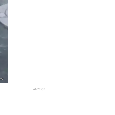
ive
ANZEIGE