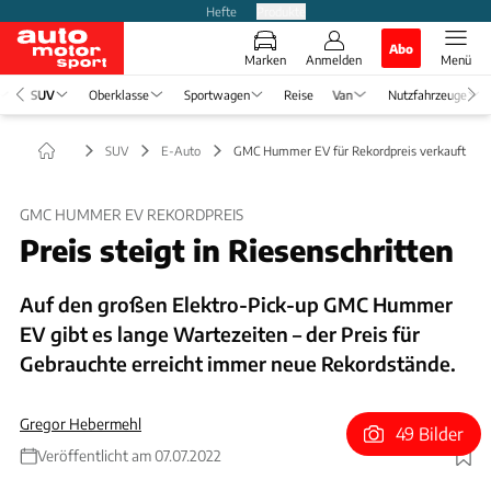
Hefte
Produkte
Abo
Marken
Anmelden
Menü
SUV
Oberklasse
Sportwagen
Reise
Van
Nutzfahrzeuge
SUV
E-Auto
GMC Hummer EV für Rekordpreis verkauft
GMC HUMMER EV REKORDPREIS
Preis steigt in Riesenschritten
Auf den großen Elektro-Pick-up GMC Hummer
EV gibt es lange Wartezeiten – der Preis für
Gebrauchte erreicht immer neue Rekordstände.
Gregor Hebermehl
49 Bilder
Veröffentlicht am 07.07.2022
Foto: Barrett Jackson