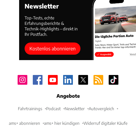
Newsletter
Top-Tests, echte
Erfahrungsberichte &
Technik-Highlights – direkt in
Ihr Postfach.
Kostenlos abonnieren
Angebote
Fahrtrainings
Podcast
Newsletter
Autovergleich
ams+ abonnieren
ams+ hier kündigen
Widerruf digitaler Käufe