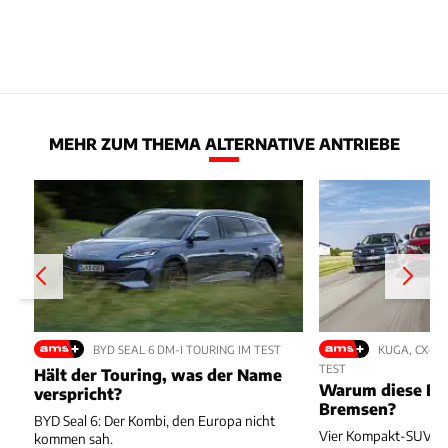
MEHR ZUM THEMA ALTERNATIVE ANTRIEBE
BYD SEAL 6 DM-I TOURING IM TEST
KUGA, CX-5,
TEST
Hält der Touring, was der Name
Warum diese Bl
verspricht?
Bremsen?
BYD Seal 6: Der Kombi, den Europa nicht
Vier Kompakt-SUV kä
kommen sah.