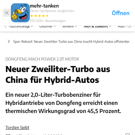
Hefte
Produkte
mehr-tanken
Clever Spritpreise vergleichen
Öffnen
Abo
★
★
★
★
★
★
Marken
Anmelden
Menü
335.000+
Bewertungen
Nutzfahrzeuge
Oldtimer
Verkehr
Tech & Zukunft
Auto-Horo
ärt
Spar-Rekord: Neuer Zweiliter-Turbo aus China macht Hybrid-Autos effizienter
DONGFENG MACH POWER 2.0T MOTOR
Neuer Zweiliter-Turbo aus
China für Hybrid-Autos
Ein neuer 2,0-Liter-Turbobenziner für
Hybridantriebe von Dongfeng erreicht einen
thermischen Wirkungsgrad von 45,5 Prozent.
Torsten Seibt