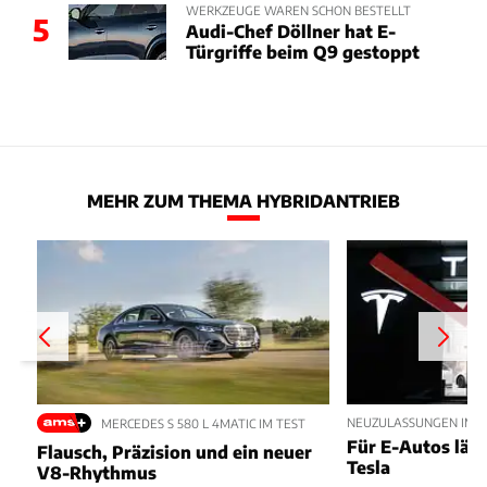
WERKZEUGE WAREN SCHON BESTELLT
5
Audi-Chef Döllner hat E-
Türgriffe beim Q9 gestoppt
MEHR ZUM THEMA HYBRIDANTRIEB
NEUZULASSUNGEN IM JU
MERCEDES S 580 L 4MATIC IM TEST
Für E-Autos läuft
Flausch, Präzision und ein neuer
Tesla
V8-Rhythmus