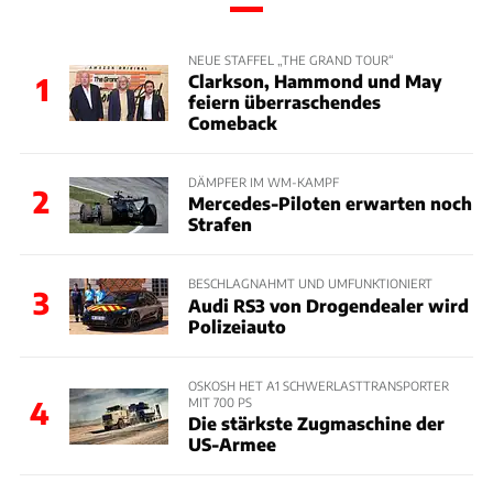
NEUE STAFFEL „THE GRAND TOUR“
Clarkson, Hammond und May
1
feiern überraschendes
Comeback
DÄMPFER IM WM-KAMPF
2
Mercedes-Piloten erwarten noch
Strafen
BESCHLAGNAHMT UND UMFUNKTIONIERT
3
Audi RS3 von Drogendealer wird
Polizeiauto
OSKOSH HET A1 SCHWERLASTTRANSPORTER
MIT 700 PS
4
Die stärkste Zugmaschine der
US-Armee