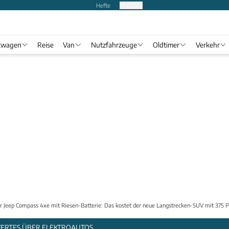
Hefte
Produkte
twagen
Reise
Van
Nutzfahrzeuge
Oldtimer
Verkehr
r Jeep Compass 4xe mit Riesen-Batterie: Das kostet der neue Langstrecken-SUV mit 375 
WERTES ÜBER ELEKTROAUTOS