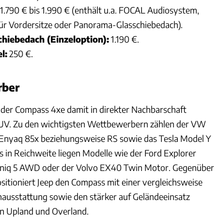
1.790 € bis 1.990 € (enthält u.a. FOCAL Audiosystem,
ür Vordersitze oder Panorama-Glasschiebedach).
hiebedach (Einzeloption):
1.190 €.
l:
250 €.
rber
h der Compass 4xe damit in direkter Nachbarschaft
-SUV. Zu den wichtigsten Wettbewerbern zählen der VW
 Enyaq 85x beziehungsweise RS sowie das Tesla Model Y
s in Reichweite liegen Modelle wie der Ford Explorer
niq 5 AWD oder der Volvo EX40 Twin Motor. Gegenüber
sitioniert Jeep den Compass mit einer vergleichsweise
ausstattung sowie den stärker auf Geländeeinsatz
en Upland und Overland.