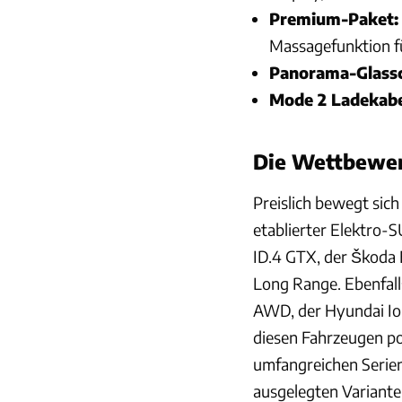
Premium-Paket:
Massagefunktion f
Panorama-Glassc
Mode 2 Ladekabe
Die Wettbewe
Preislich bewegt sic
etablierter Elektro
ID.4 GTX, der Škoda
Long Range. Ebenfall
AWD, der Hyundai Io
diesen Fahrzeugen po
umfangreichen Serien
ausgelegten Variant