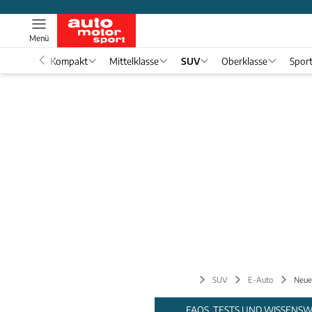
Menü
nwagen
Kompakt
Mittelklasse
SUV
Oberklasse
Spor
SUV
E-Auto
Neue
FAQS, TESTS UND WISSENS