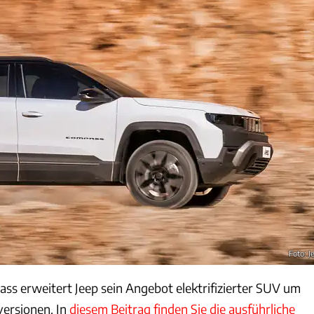
Foto: J
s erweitert Jeep sein Angebot elektrifizierter SUV um
versionen. In
diesem Beitrag finden Sie die ausführliche