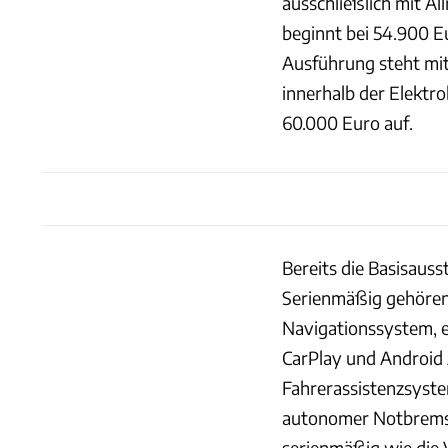
ausschließlich mit A
beginnt bei 54.900 E
Ausführung steht mit 
innerhalb der Elektr
60.000 Euro auf.
Bereits die Basisauss
Serienmäßig gehören
Navigationssystem, e
CarPlay und Android 
Fahrerassistenzsyste
autonomer Notbremsa
serienmäßig wie die 