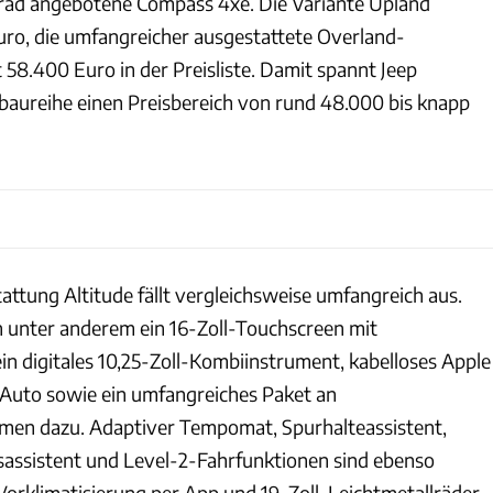
llrad angebotene Compass 4xe. Die Variante Upland
uro, die umfangreicher ausgestattete Overland-
58.400 Euro in der Preisliste. Damit spannt Jeep
obaureihe einen Preisbereich von rund 48.000 bis knapp
tattung Altitude fällt vergleichsweise umfangreich aus.
 unter anderem ein 16-Zoll-Touchscreen mit
in digitales 10,25-Zoll-Kombiinstrument, kabelloses Apple
Auto sowie ein umfangreiches Paket an
men dazu. Adaptiver Tempomat, Spurhalteassistent,
ssistent und Level-2-Fahrfunktionen sind ebenso
Vorklimatisierung per App und 19-Zoll-Leichtmetallräder.