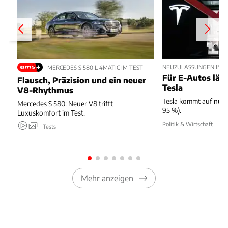
NEUZULASSUNGEN IM JU
MERCEDES S 580 L 4MATIC IM TEST
Für E-Autos läuft
Flausch, Präzision und ein neuer
Tesla
V8-Rhythmus
Tesla kommt auf nur 
Mercedes S 580: Neuer V8 trifft
95 %).
Luxuskomfort im Test.
Politik & Wirtschaft
Tests
Mehr anzeigen