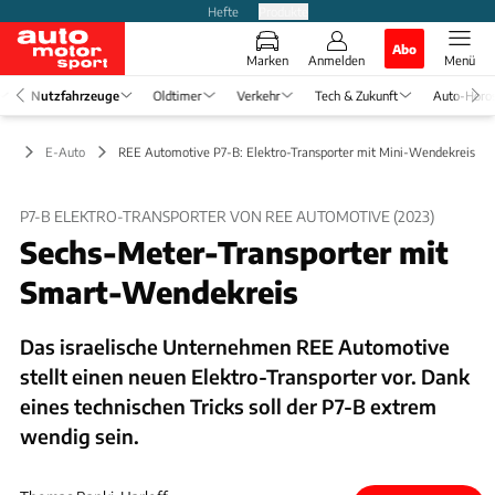
Hefte
Produkte
Abo
Marken
Anmelden
Menü
Nutzfahrzeuge
Oldtimer
Verkehr
Tech & Zukunft
Auto-Horo
ge
E-Auto
REE Automotive P7-B: Elektro-Transporter mit Mini-Wendekreis
P7-B ELEKTRO-TRANSPORTER VON REE AUTOMOTIVE (2023)
Sechs-Meter-Transporter mit
Smart-Wendekreis
Das israelische Unternehmen REE Automotive
stellt einen neuen Elektro-Transporter vor. Dank
eines technischen Tricks soll der P7-B extrem
wendig sein.