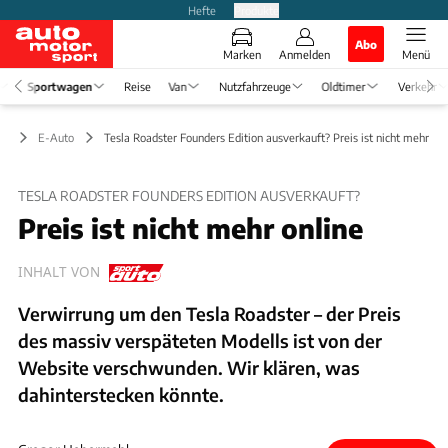
Hefte
Produkte
Abo
Marken
Anmelden
Menü
Sportwagen
Reise
Van
Nutzfahrzeuge
Oldtimer
Verkehr
en
E-Auto
Tesla Roadster Founders Edition ausverkauft? Preis ist nicht mehr onl
TESLA ROADSTER FOUNDERS EDITION AUSVERKAUFT?
Preis ist nicht mehr online
INHALT VON
Verwirrung um den Tesla Roadster – der Preis
des massiv verspäteten Modells ist von der
Website verschwunden. Wir klären, was
dahinterstecken könnte.