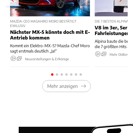
MAZDA-CEO MASAHIRO MORO BESTÄTIGT
DIE 7 BESTEN ALPINA
EXKLUSIV
V8 im 3er, 5er m
Nächster MX-5 könnte doch mit E-
Fahrleistungen
Antrieb kommen
Alpina baute die bes
Kommt ein Elektro-MX-5? Mazda-Chef Moro
die 7 größten Hits au
sagt erstmals deutlich „Ja!“
Mehr Oldtimer
Neuvorstellungen & Erlkönige
Mehr anzeigen