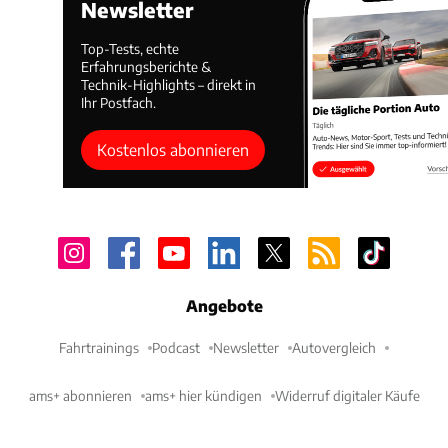
Newsletter
Top-Tests, echte
Erfahrungsberichte &
Technik-Highlights – direkt in
Ihr Postfach.
Kostenlos abonnieren
Angebote
Fahrtrainings
Podcast
Newsletter
Autovergleich
ams+ abonnieren
ams+ hier kündigen
Widerruf digitaler Käufe