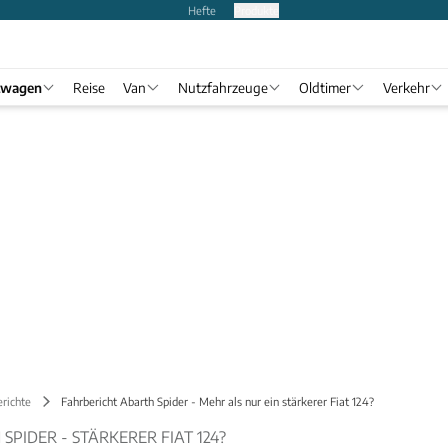
Hefte
Produkte
twagen
Reise
Van
Nutzfahrzeuge
Oldtimer
Verkehr
richte
Fahrbericht Abarth Spider - Mehr als nur ein stärkerer Fiat 124?
SPIDER - STÄRKERER FIAT 124?