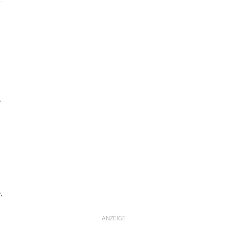
e
l
.
ANZEIGE