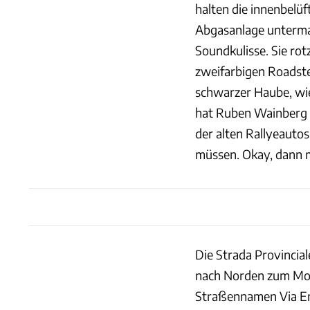
halten die innenbelü
Abgasanlage untermal
Soundkulisse. Sie rot
zweifarbigen Roadste
schwarzer Haube, wie
hat Ruben Wainberg e
der alten Rallyeauto
müssen. Okay, dann m
Die Strada Provincia
nach Norden zum Monte
Straßennamen Via Enz