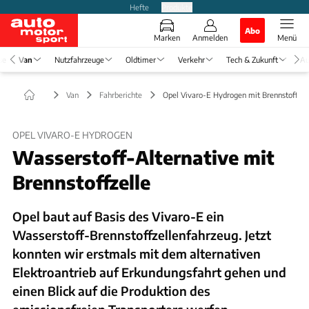
Hefte
Produkte
Abo
Marken
Anmelden
Menü
se
Van
Nutzfahrzeuge
Oldtimer
Verkehr
Tech & Zukunft
Au
Van
Fahrberichte
Opel Vivaro-E Hydrogen mit Brennstoffzel
OPEL VIVARO-E HYDROGEN
Wasserstoff-Alternative mit
Brennstoffzelle
Opel baut auf Basis des Vivaro-E ein
Wasserstoff-Brennstoffzellenfahrzeug. Jetzt
konnten wir erstmals mit dem alternativen
Elektroantrieb auf Erkundungsfahrt gehen und
einen Blick auf die Produktion des