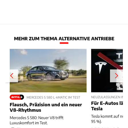
MEHR ZUM THEMA ALTERNATIVE ANTRIEBE
NEUZULASSUNGEN IM JU
MERCEDES S 580 L 4MATIC IM TEST
Für E-Autos läuft
Flausch, Präzision und ein neuer
Tesla
V8-Rhythmus
Tesla kommt auf nur 
Mercedes S 580: Neuer V8 trifft
95 %).
Luxuskomfort im Test.