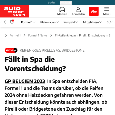
Hefte
Produkte
Abo
Marken
Anmelden
Menü
Formel 1
Kleinwagen
Kompakt
Mittelklasse
SUV
Formel 1
Formel 1 News
F1-Reifenkrieg um Pirelli: Entscheidung in Spa?
REIFENKRIEG PIRELLIS VS. BRIDGESTONE
Fällt in Spa die
Vorentscheidung?
GP BELGIEN 2023
In Spa entscheiden FIA,
Formel 1 und die Teams darüber, ob die Reifen
2024 ohne Heizdecken gefahren werden. Von
dieser Entscheidung könnte auch abhängen, ob
Pirelli oder Bridgestone den Zuschlag für den