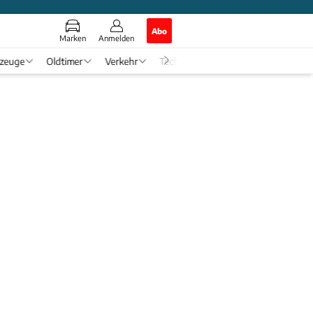
Abo
Marken
Anmelden
rzeuge
Oldtimer
Verkehr
Tech & Zukunft
Auto-Horosko