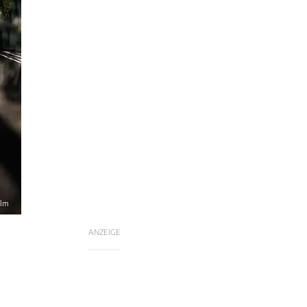
elm
ANZEIGE