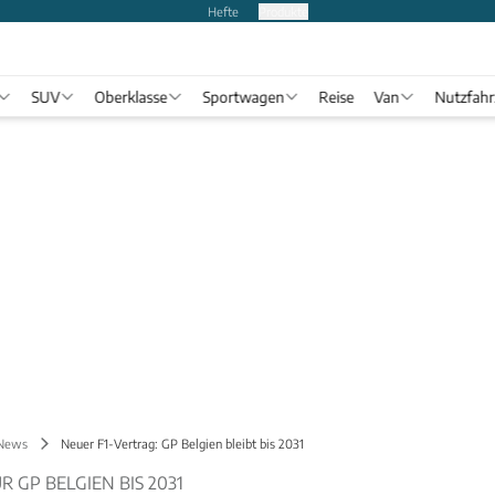
Hefte
Produkte
SUV
Oberklasse
Sportwagen
Reise
Van
Nutzfah
 News
Neuer F1-Vertrag: GP Belgien bleibt bis 2031
 GP BELGIEN BIS 2031