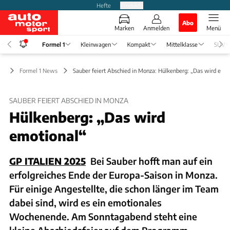
Hefte
Produkte
Abo
Marken
Anmelden
Menü
Formel 1
Kleinwagen
Kompakt
Mittelklasse
SUV
 1
Formel 1 News
Sauber feiert Abschied in Monza: Hülkenberg: „Das wird emot
SAUBER FEIERT ABSCHIED IN MONZA
Hülkenberg: „Das wird
emotional“
GP ITALIEN 2025
Bei Sauber hofft man auf ein
erfolgreiches Ende der Europa-Saison in Monza.
Für einige Angestellte, die schon länger im Team
dabei sind, wird es ein emotionales
Wochenende. Am Sonntagabend steht eine