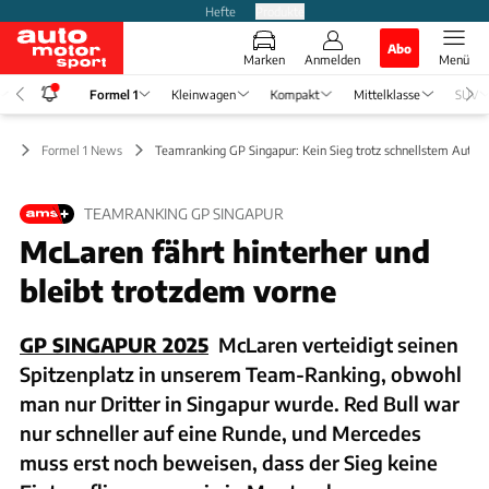
Hefte
Produkte
Abo
Marken
Anmelden
Menü
Formel 1
Kleinwagen
Kompakt
Mittelklasse
SUV
 1
Formel 1 News
Teamranking GP Singapur: Kein Sieg trotz schnellstem Auto
TEAMRANKING GP SINGAPUR
McLaren fährt hinterher und
bleibt trotzdem vorne
GP SINGAPUR 2025
McLaren verteidigt seinen
Spitzenplatz in unserem Team-Ranking, obwohl
man nur Dritter in Singapur wurde. Red Bull war
nur schneller auf eine Runde, und Mercedes
muss erst noch beweisen, dass der Sieg keine