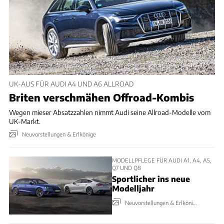
UK-AUS FÜR AUDI A4 UND A6 ALLROAD
Briten verschmähen Offroad-Kombis
Wegen mieser Absatzzahlen nimmt Audi seine Allroad-Modelle vom
UK-Markt.
Neuvorstellungen & Erlkönige
MODELLPFLEGE FÜR AUDI A1, A4, A5,
Q7 UND Q8
Sportlicher ins neue
Modelljahr
Neuvorstellungen & Erlkönige