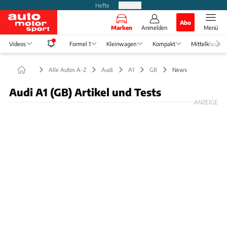
Hefte
Produkte
Abo
Marken
Anmelden
Menü
Videos
Formel 1
Kleinwagen
Kompakt
Mittelklasse
Alle Autos A-Z
Audi
A1
GB
News
Audi A1 (GB) Artikel und Tests
ANZEIGE