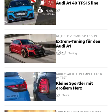
Audi A1 40 TFSI S line
A1 „1 OF 1“ VON ABT SPORTSLINE
Extrem-Tuning für den
Audi A1
Tuning
AUDI A1 40 TFSI UND MINI COOPER S
IM TEST
Kleine Sportler mit
großem Herz
Tests