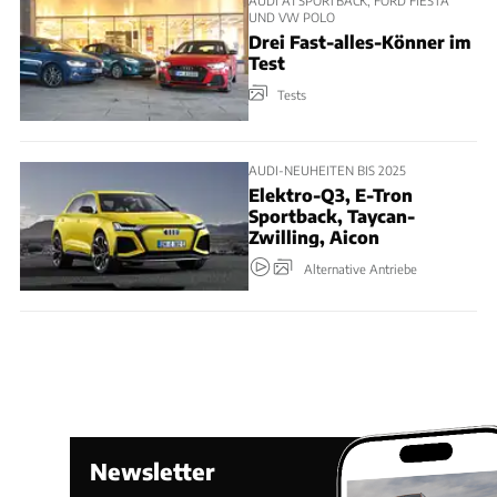
AUDI A1 SPORTBACK, FORD FIESTA
UND VW POLO
Drei Fast-alles-Könner im
Test
Tests
AUDI-NEUHEITEN BIS 2025
Elektro-Q3, E-Tron
Sportback, Taycan-
Zwilling, Aicon
Alternative Antriebe
Newsletter