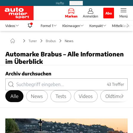
Hefte
Produkte
Abo
Marken
Anmelden
Menü
Videos
Formel 1
Kleinwagen
Kompakt
Mittelklasse
Tuner
Brabus
News
Automarke Brabus – Alle Informationen
im Überblick
Archiv durchsuchen
43
Treffer
Alle
News
Tests
Videos
Oldtimer