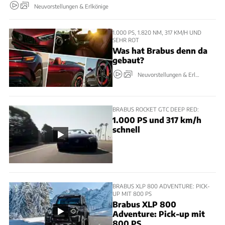
Neuvorstellungen & Erlkönige
1.000 PS, 1.820 NM, 317 KM/H UND
SEHR ROT
Was hat Brabus denn da
gebaut?
Neuvorstellungen & Erlkönige
BRABUS ROCKET GTC DEEP RED:
1.000 PS und 317 km/h
schnell
BRABUS XLP 800 ADVENTURE: PICK-
UP MIT 800 PS
Brabus XLP 800
Adventure: Pick-up mit
800 PS