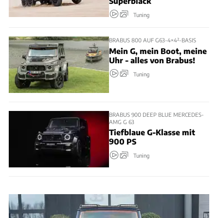
Superblack
Tuning
BRABUS 800 AUF G63-4×4²-BASIS
Mein G, mein Boot, meine
Uhr - alles von Brabus!
Tuning
BRABUS 900 DEEP BLUE MERCEDES-
AMG G 63
Tiefblaue G-Klasse mit
900 PS
Tuning