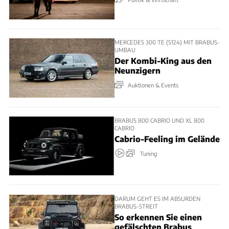
MERCEDES 300 TE (S124) MIT BRABUS-
UMBAU
Der Kombi-King aus den
Neunzigern
Auktionen & Events
BRABUS 800 CABRIO UND XL 800
CABRIO
Cabrio-Feeling im Gelände
Tuning
DARUM GEHT ES IM ABSURDEN
BRABUS-STREIT
So erkennen Sie einen
gefälschten Brabus