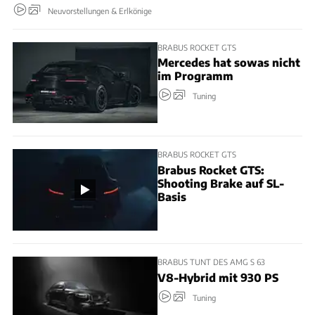
Neuvorstellungen & Erlkönige
BRABUS ROCKET GTS
Mercedes hat sowas nicht
im Programm
Tuning
BRABUS ROCKET GTS
Brabus Rocket GTS:
Shooting Brake auf SL-
Basis
BRABUS TUNT DES AMG S 63
V8-Hybrid mit 930 PS
Tuning