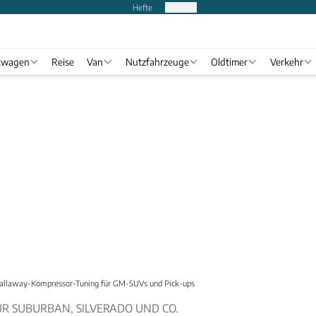
Hefte
Produkte
twagen
Reise
Van
Nutzfahrzeuge
Oldtimer
Verkehr
allaway-Kompressor-Tuning für GM-SUVs und Pick-ups
R SUBURBAN, SILVERADO UND CO.