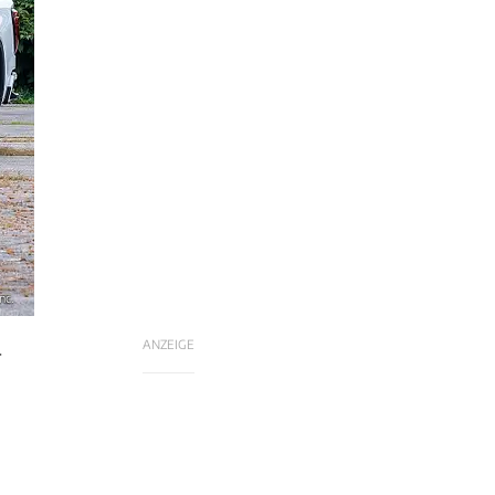
nc.
ANZEIGE
-