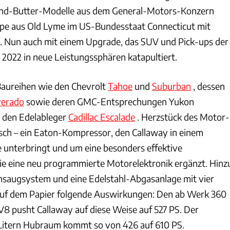
und-Butter-Modelle aus dem General-Motors-Konzern
pe aus Old Lyme im US-Bundesstaat Connecticut mit
 Nun auch mit einem Upgrade, das SUV und Pick-ups der
 2022 in neue Leistungssphären katapultiert.
Baureihen wie den Chevrolt
Tahoe
und
Suburban
, dessen
verado
sowie deren GMC-Entsprechungen Yukon
 den Edelableger
Cadillac Escalade
. Herzstück des Motor-
isch – ein Eaton-Kompressor, den Callaway in einem
unterbringt und um eine besonders effektive
e eine neu programmierte Motorelektronik ergänzt. Hinz
saugsystem und eine Edelstahl-Abgasanlage mit vier
auf dem Papier folgende Auswirkungen: Den ab Werk 360
V8 pusht Callaway auf diese Weise auf 527 PS. Der
 Litern Hubraum kommt so von 426 auf 610 PS.