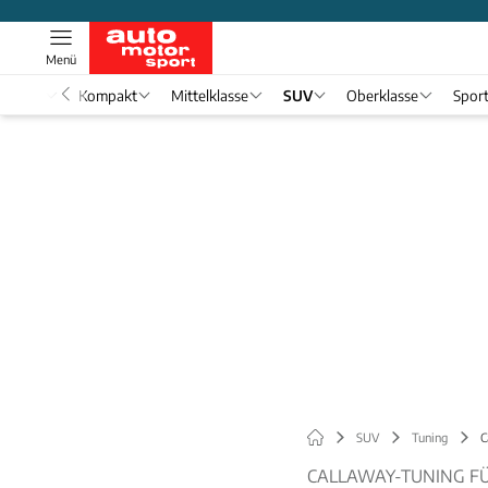
Menü
nwagen
Kompakt
Mittelklasse
SUV
Oberklasse
Spor
SUV
Tuning
C
CALLAWAY-TUNING FÜ