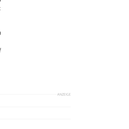
t
0
f
ANZEIGE