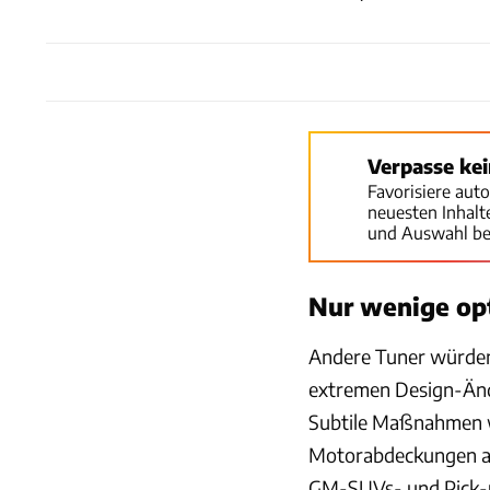
Verpasse ke
Favorisiere aut
neuesten Inhal
und Auswahl be
Nur wenige op
Andere Tuner würden
extremen Design-Ände
Subtile Maßnahmen wi
Motorabdeckungen au
GM-SUVs- und Pick-u