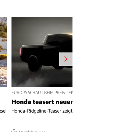
EUROPA SCHAUT BEIM PREIS-LEISTUNGS-HIT ZU
Honda teasert neuen Ridgeline
esel
Honda-Ridgeline-Teaser zeigt Günstig-Pick-up truckiger.