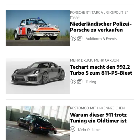
PORSCHE 911 TARGA „RIJKSPOLITIE“
(1989)
Niederländischer Polizei-
Porsche zu verkaufen
Auktionen & Events
MEHR DRUCK, MEHR CARBON
Techart macht den 992.2
Turbo S zum 811-PS-Biest
Tuning
RESTOMOD MIT H-KENNZEICHEN
Warum dieser 911 trotz
Tuning ein Oldtimer ist
Mehr Oldtimer