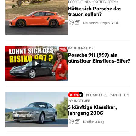
PORSCHE 911 SHOOTING-BREAK
Hätte sich Porsche das
trauen sollen?
Neuvorstellungen & Erlkönige
KAUFBERATUNG
Porsche 911 (997) als
günstiger Einstiegs-Elfer?
REDAKTEURE EMPFEHLEN
YOUNGTIMER
5 künftige Klassiker,
Jahrgang 2006
Kaufberatung