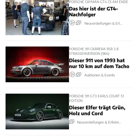
PORSCHE CAYMAN GT4 CS AM ENDE
Das hier ist der GT4-
Nachfolger
Neuvorstellungen & Erlkönige
PORSCHE 911 CARRERA RSR 3.8
STRASSENVERSION (964)
Dieser 911 von 1993 hat
nur 10 km auf dem Tacho
Auktionen & Events
PORSCHE 911 GT3 EARLS COURT 51
EDITION
Dieser Elfer trägt Grün,
Holz und Cord
Neuvorstellungen & Erlkönige