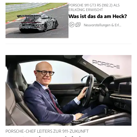
PORSCHE 911 GT3 RS (992.2) ALS
ERLKÖNIG ERWISCHT
Was ist das da am Heck?
Neuvorstellungen & Erlkönige
PORSCHE-CHEF LEITERS ZUR 911-ZUKUNFT