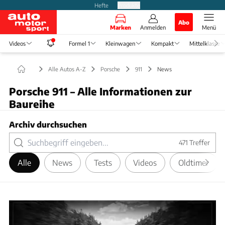
Hefte
Produkte
Abo
Marken
Anmelden
Menü
Videos
Formel 1
Kleinwagen
Kompakt
Mittelklasse
Alle Autos A-Z
Porsche
911
News
Porsche 911 – Alle Informationen zur
Baureihe
Archiv durchsuchen
471
Treffer
Alle
News
Tests
Videos
Oldtimer