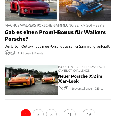
MAGNUS WALKERS PORSCHE-SAMMLUNG BEI RM SOTHEBY'S
Gab es einen Promi-Bonus für Walkers
Porsche?
Der Urban Outlaw hat einige Porsche aus seiner Sammlung verkauft.
Auktionen & Events
PORSCHE 911 S/T SONDERWUNSCH
CAMEL GT CHALLENGE
Neuer Porsche 992 im
70er-Look
Neuvorstellungen & Erlkönige
1
2
3
...
11
...
19