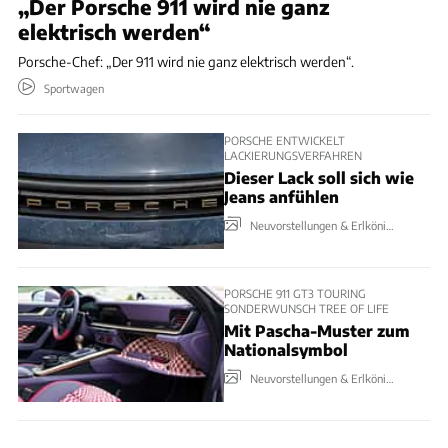
„Der Porsche 911 wird nie ganz
elektrisch werden“
Porsche-Chef: „Der 911 wird nie ganz elektrisch werden“.
Sportwagen
PORSCHE ENTWICKELT
LACKIERUNGSVERFAHREN
Dieser Lack soll sich wie
Jeans anfühlen
Neuvorstellungen & Erlkönige
PORSCHE 911 GT3 TOURING
SONDERWUNSCH TREE OF LIFE
Mit Pascha-Muster zum
Nationalsymbol
Neuvorstellungen & Erlkönige