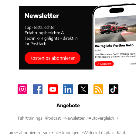
Newsletter
Top-Tests, echte
Erfahrungsberichte &
Technik-Highlights – direkt in
Ihr Postfach.
Kostenlos abonnieren
Angebote
Fahrtrainings
Podcast
Newsletter
Autovergleich
ams+ abonnieren
ams+ hier kündigen
Widerruf digitaler Käufe