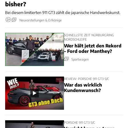
bisher?
Bei diesem limitierten 911 GT3 zählt die japanische Handwerkskunst.
Neuvorstellungen & Erlkönige
SCHNELLSTE ZEIT NÜRBURGRING
NORDSCHLEIFE
Wer hält jetzt den Rekord
– Ford oder Manthey?
Sportwagen
REVIEW: PORSCHE 911 GT3 S/C
War das wirklich
Kundenwunsch?
PORSCHE 911 GT3 S/C