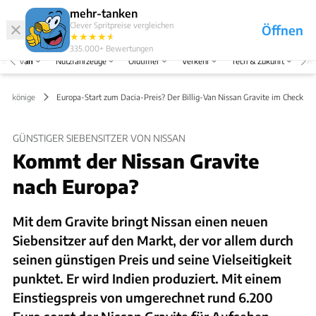
Hefte
Produkte
mehr-tanken
Clever Spritpreise vergleichen
Öffnen
Abo
★
★
★
★
★
★
Marken
Anmelden
Menü
335.000+
Bewertungen
se
Van
Nutzfahrzeuge
Oldtimer
Verkehr
Tech & Zukunft
Au
 Erlkönige
Europa-Start zum Dacia-Preis? Der Billig-Van Nissan Gravite im Check
GÜNSTIGER SIEBENSITZER VON NISSAN
Kommt der Nissan Gravite
nach Europa?
Mit dem Gravite bringt Nissan einen neuen
Siebensitzer auf den Markt, der vor allem durch
seinen günstigen Preis und seine Vielseitigkeit
punktet. Er wird Indien produziert. Mit einem
Einstiegspreis von umgerechnet rund 6.200