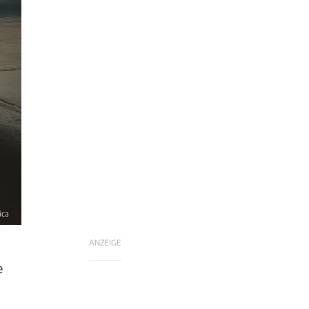
ica
ANZEIGE
e