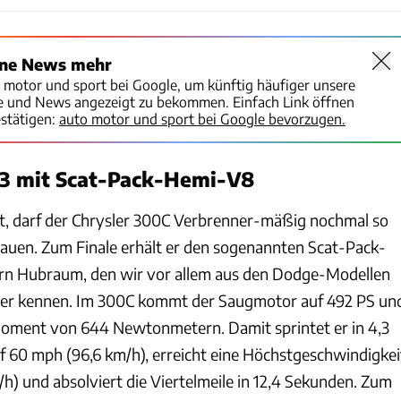
ine News mehr
o motor und sport bei Google, um künftig häufiger unsere
te und News angezeigt zu bekommen. Einfach Link öffnen
stätigen:
auto motor und sport bei Google bevorzugen.
23 mit Scat-Pack-Hemi-V8
ist, darf der Chrysler 300C Verbrenner-mäßig nochmal so
 hauen. Zum Finale erhält er den sogenannten Scat-Pack-
ern Hubraum, den wir vor allem aus den Dodge-Modellen
ger kennen. Im 300C kommt der Saugmotor auf 492 PS un
oment von 644 Newtonmetern. Damit sprintet er in 4,3
f 60 mph (96,6 km/h), erreicht eine Höchstgeschwindigkei
h) und absolviert die Viertelmeile in 12,4 Sekunden. Zum