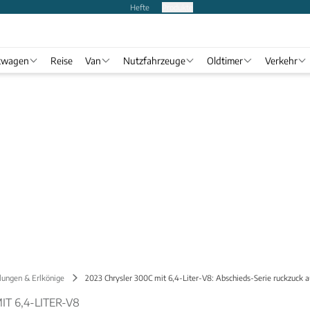
Hefte
Produkte
twagen
Reise
Van
Nutzfahrzeuge
Oldtimer
Verkehr
lungen & Erlkönige
2023 Chrysler 300C mit 6,4-Liter-V8: Abschieds-Serie ruckzuck 
IT 6,4-LITER-V8