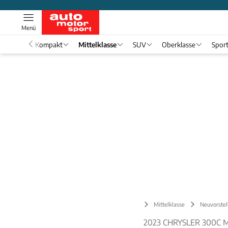
Menü
nwagen
Kompakt
Mittelklasse
SUV
Oberklasse
Spor
Mittelklasse
Neuvorstel
2023 CHRYSLER 300C M