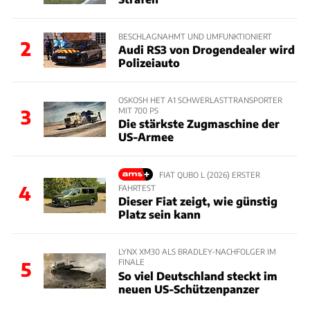
BESCHLAGNAHMT UND UMFUNKTIONIERT
2
Audi RS3 von Drogendealer wird
Polizeiauto
OSKOSH HET A1 SCHWERLASTTRANSPORTER
MIT 700 PS
3
Die stärkste Zugmaschine der
US-Armee
FIAT QUBO L (2026) ERSTER
4
FAHRTEST
Dieser Fiat zeigt, wie günstig
Platz sein kann
LYNX XM30 ALS BRADLEY-NACHFOLGER IM
FINALE
5
So viel Deutschland steckt im
neuen US-Schützenpanzer