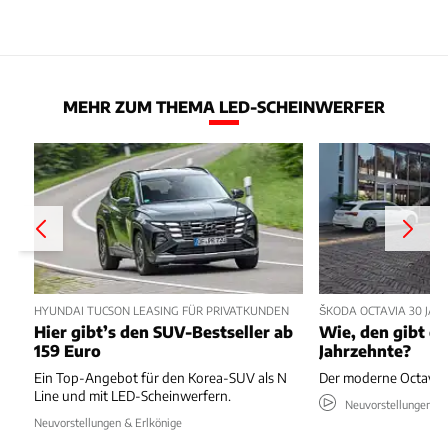
MEHR ZUM THEMA LED-SCHEINWERFER
HYUNDAI TUCSON LEASING FÜR PRIVATKUNDEN
ŠKODA OCTAVIA 30 JA
Hier gibt’s den SUV-Bestseller ab
Wie, den gibt es
159 Euro
Jahrzehnte?
Ein Top-Angebot für den Korea-SUV als N
Der moderne Octavia s
Line und mit LED-Scheinwerfern.
Neuvorstellungen & 
Neuvorstellungen & Erlkönige