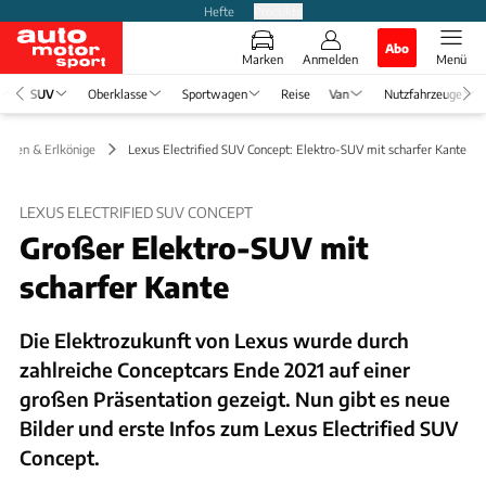
Hefte
Produkte
Abo
Marken
Anmelden
Menü
SUV
Oberklasse
Sportwagen
Reise
Van
Nutzfahrzeuge
ungen & Erlkönige
Lexus Electrified SUV Concept: Elektro-SUV mit scharfer Kante
LEXUS ELECTRIFIED SUV CONCEPT
Großer Elektro-SUV mit
scharfer Kante
Die Elektrozukunft von Lexus wurde durch
zahlreiche Conceptcars Ende 2021 auf einer
großen Präsentation gezeigt. Nun gibt es neue
Bilder und erste Infos zum Lexus Electrified SUV
Concept.