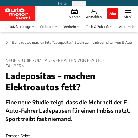
Hefte
Produkte
Abo
Marken
Anmelden
Menü
Nutzfahrzeuge
Oldtimer
Verkehr
Tech & Zukunft
Auto-Horos
hr
Elektroautos machen fett: "Ladepositas"-Studie zum Ladeverhalten von E-Auto-Fa
NEUE STUDIE ZUM LADEVERHALTEN VON E-AUTO-
FAHRERN
Ladepositas – machen
Elektroautos fett?
Eine neue Studie zeigt, dass die Mehrheit der E-
Auto-Fahrer Ladepausen für einen Imbiss nutzt.
Sport treibt fast niemand.
Torsten Seibt