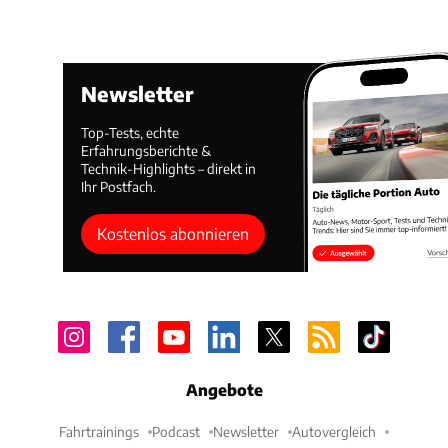
Newsletter
Top-Tests, echte
Erfahrungsberichte &
Technik-Highlights – direkt in
Ihr Postfach.
Kostenlos abonnieren
Angebote
Fahrtrainings
Podcast
Newsletter
Autovergleich