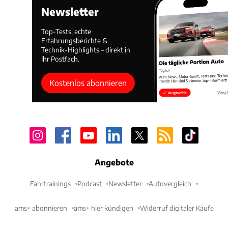
Newsletter
Top-Tests, echte
Erfahrungsberichte &
Technik-Highlights – direkt in
Ihr Postfach.
Kostenlos abonnieren
Angebote
Fahrtrainings
Podcast
Newsletter
Autovergleich
ams+ abonnieren
ams+ hier kündigen
Widerruf digitaler Käufe