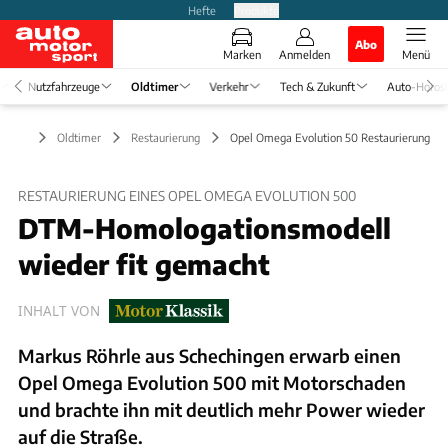
Hefte
Produkte
Abo
Marken
Anmelden
Menü
Nutzfahrzeuge
Oldtimer
Verkehr
Tech & Zukunft
Auto-Horos
Oldtimer
Restaurierung
Opel Omega Evolution 50 Restaurierung
RESTAURIERUNG EINES OPEL OMEGA EVOLUTION 500
DTM-Homologationsmodell
wieder fit gemacht
INHALT VON
Markus Röhrle aus Schechingen erwarb einen
Opel Omega Evolution 500 mit Motorschaden
und brachte ihn mit deutlich mehr Power wieder
auf die Straße.