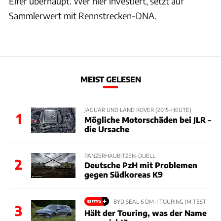
Elfer überhaupt. Wer hier investiert, setzt auf
Sammlerwert mit Rennstrecken-DNA.
MEIST GELESEN
JAGUAR UND LAND ROVER (2015–HEUTE)
1
Mögliche Motorschäden bei JLR –
die Ursache
PANZERHAUBITZEN-DUELL
2
Deutsche PzH mit Problemen
gegen Südkoreas K9
BYD SEAL 6 DM-I TOURING IM TEST
3
Hält der Touring, was der Name