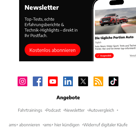
Newsletter
Top-Tests, echte
Erfahrungsberichte &
Technik-Highlights – direkt in
Ihr Postfach.
Kostenlos abonnieren
Angebote
Fahrtrainings
Podcast
Newsletter
Autovergleich
ams+ abonnieren
ams+ hier kündigen
Widerruf digitaler Käufe