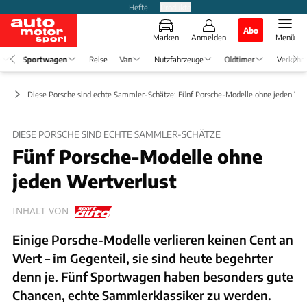
Hefte
Produkte
Abo
Marken
Anmelden
Menü
e
Sportwagen
Reise
Van
Nutzfahrzeuge
Oldtimer
Verkehr
en
Diese Porsche sind echte Sammler-Schätze: Fünf Porsche-Modelle ohne jeden Wer
DIESE PORSCHE SIND ECHTE SAMMLER-SCHÄTZE
Fünf Porsche-Modelle ohne
jeden Wertverlust
INHALT VON
Einige Porsche-Modelle verlieren keinen Cent an
Wert – im Gegenteil, sie sind heute begehrter
denn je. Fünf Sportwagen haben besonders gute
Chancen, echte Sammlerklassiker zu werden.