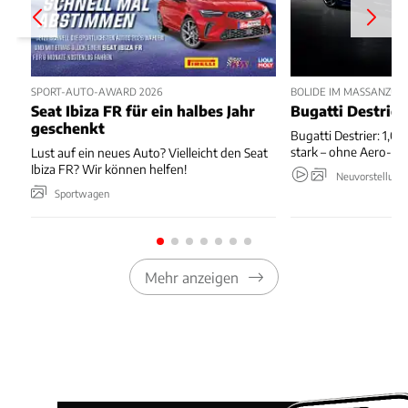
SPORT-AUTO-AWARD 2026
BOLIDE IM MASSANZUG
Seat Ibiza FR für ein halbes Jahr
Bugatti Destrier
geschenkt
Bugatti Destrier: 1,0
stark – ohne Aero-An
Lust auf ein neues Auto? Vielleicht den Seat
Ibiza FR? Wir können helfen!
Neuvorstellung
Sportwagen
Mehr anzeigen