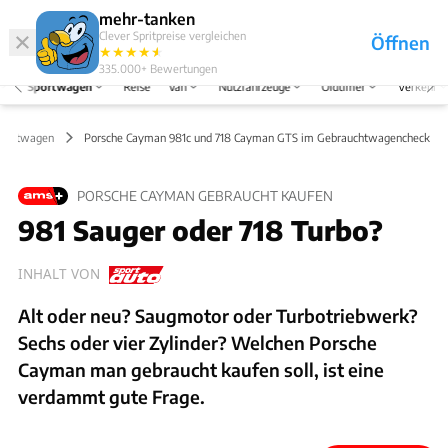
Hefte
Produkte
mehr-tanken
Clever Spritpreise vergleichen
Öffnen
Abo
★
★
★
★
★
★
Marken
Anmelden
Menü
335.000+
Bewertungen
Sportwagen
Reise
Van
Nutzfahrzeuge
Oldtimer
Verkehr
uchtwagen
Porsche Cayman 981c und 718 Cayman GTS im Gebrauchtwagencheck
PORSCHE CAYMAN GEBRAUCHT KAUFEN
981 Sauger oder 718 Turbo?
INHALT VON
Alt oder neu? Saugmotor oder Turbotriebwerk?
Sechs oder vier Zylinder? Welchen Porsche
Cayman man gebraucht kaufen soll, ist eine
verdammt gute Frage.