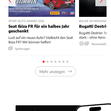
SPORT-AUTO-AWARD 2026
BOLIDE IM MASSANZUG
Seat Ibiza FR für ein halbes Jahr
Bugatti Destrier
geschenkt
Bugatti Destrier: 1,0
stark – ohne Aero-An
Lust auf ein neues Auto? Vielleicht den Seat
Ibiza FR? Wir können helfen!
Neuvorstellung
Sportwagen
Mehr anzeigen