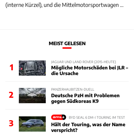
(interne Kürzel), und die Mittelmotorsportwagen ...
MEIST GELESEN
JAGUAR UND LAND ROVER (2015–HEUTE)
1
Mögliche Motorschäden bei JLR –
die Ursache
PANZERHAUBITZEN-DUELL
2
Deutsche PzH mit Problemen
gegen Südkoreas K9
BYD SEAL 6 DM-I TOURING IM TEST
3
Hält der Touring, was der Name
verspricht?