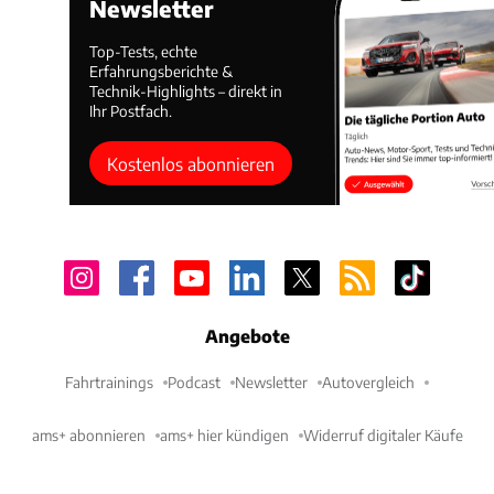
Newsletter
Top-Tests, echte
Erfahrungsberichte &
Technik-Highlights – direkt in
Ihr Postfach.
Kostenlos abonnieren
Angebote
Fahrtrainings
Podcast
Newsletter
Autovergleich
ams+ abonnieren
ams+ hier kündigen
Widerruf digitaler Käufe